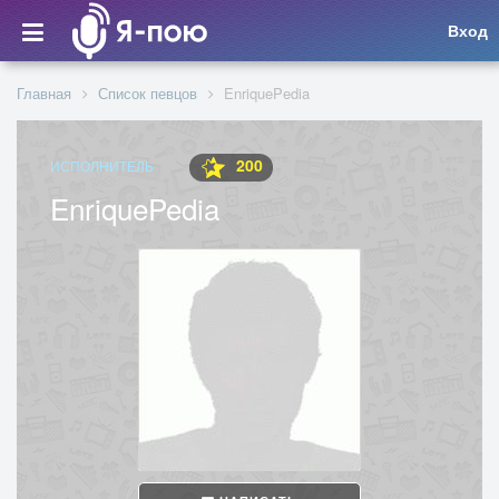
Вход
Главная
Список певцов
EnriquePedia
200
ИСПОЛНИТЕЛЬ
EnriquePedia