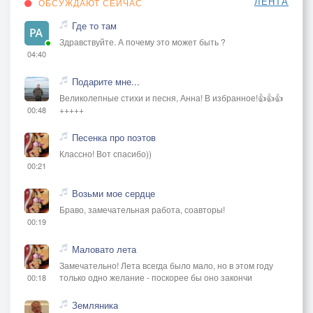
ЛЕНТА
ОБСУЖДАЮТ СЕЙЧАС
Где то там
Здравствуйте. А почему это может быть ?
04:40
Подарите мне...
Великолепные стихи и песня, Анна! В избранное!👍👍👍
+++++
00:48
Песенка про поэтов
Классно! Вот спасибо))
00:21
Возьми мое сердце
Браво, замечательная работа, соавторы!
00:19
Маловато лета
Замечательно! Лета всегда было мало, но в этом году
только одно желание - поскорее бы оно закончи
00:18
Земляника