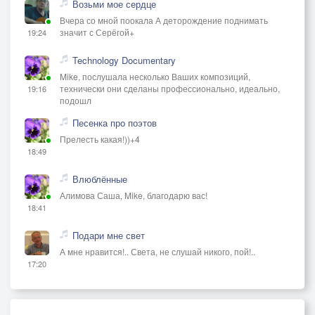
Возьми мое сердце
Вчера со мной поокала А деторождение поднимать
значит с Серёгой+
19:24
Technology Documentary
Mike, послушала несколько Ваших композиций,
технически они сделаны профессионально, идеально,
19:16
подошл
Песенка про поэтов
Прелесть какая!))+4
18:49
Влюблённые
Алимова Саша, Mike, благодарю вас!
18:41
Подари мне свет
А мне нравится!.. Света, не слушай никого, пой!..
17:20