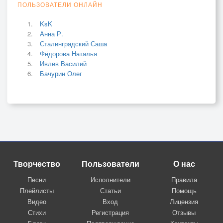
ПОЛЬЗОВАТЕЛИ ОНЛАЙН
KsK
Анна Р.
Сталинградский Саша
Фёдорова Наталья
Ивлев Василий
Бачурин Олег
Творчество
Пользователи
О нас
Песни
Исполнители
Правила
Плейлисты
Статьи
Помощь
Видео
Вход
Лицензия
Стихи
Регистрация
Отзывы