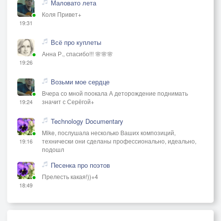
Маловато лета
Коля Привет+
19:31
Всё про куплеты
Анна Р., спасибо!!! 🌸🌸🌸
19:26
Возьми мое сердце
Вчера со мной поокала А деторождение поднимать
значит с Серёгой+
19:24
Technology Documentary
Mike, послушала несколько Ваших композиций,
технически они сделаны профессионально, идеально,
19:16
подошл
Песенка про поэтов
Прелесть какая!))+4
18:49