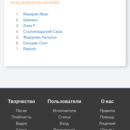
ПОЛЬЗОВАТЕЛИ ОНЛАЙН
Макаров Иван
Шаманъ
Анна Р.
Сталинградский Саша
Фёдорова Наталья
Бачурин Олег
Radush
Творчество
Пользователи
О нас
Песни
Исполнители
Правила
Плейлисты
Статьи
Помощь
Видео
Вход
Лицензия
Стихи
Регистрация
Отзывы