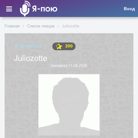
Вход
Главная
Список певцов
Juliozotte
200
ИСПОЛНИТЕЛЬ
Juliozotte
Заходила 11.06.2026