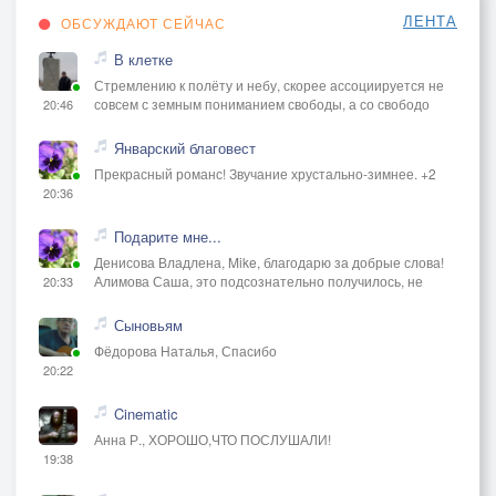
ЛЕНТА
ОБСУЖДАЮТ СЕЙЧАС
В клетке
Стремлению к полёту и небу, скорее ассоциируется не
совсем с земным пониманием свободы, а со свободо
20:46
Январский благовест
Прекрасный романс! Звучание хрустально-зимнее. +2
20:36
Подарите мне...
Денисова Владлена, Mike, благодарю за добрые слова!
Алимова Саша, это подсознательно получилось, не
20:33
Сыновьям
Фёдорова Наталья, Спасибо
20:22
Cinematic
Анна Р., ХОРОШО,ЧТО ПОСЛУШАЛИ!
19:38