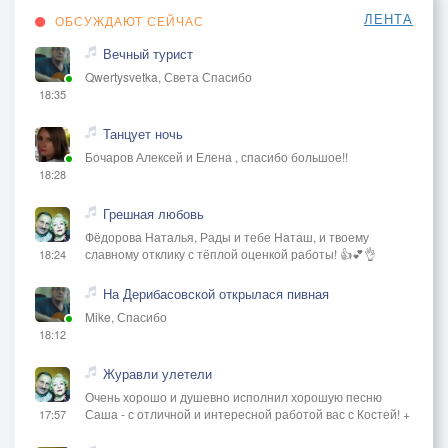
ЛЕНТА
ОБСУЖДАЮТ СЕЙЧАС
Вечный турист
Qwertysvetka, Света Спасибо
18:35
Танцует ночь
Бочаров Алексей и Елена , спасибо большое!!
18:28
Грешная любовь
Фёдорова Наталья, Рады и тебе Наташ, и твоему
славному отклику с тёплой оценкой работы! 👍💕👌
18:24
На Дерибасовской открылася пивная
Mike, Спасибо
18:12
Журавли улетели
Очень хорошо и душевно исполнил хорошую песню
Саша - с отличной и интересной работой вас с Костей! +
17:57