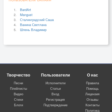
BardArt
Mangust
Сталинградский Саша
Ванина Светлана
Шпень Владимир
Творчество
Пользователи
О нас
Песни
Исполнители
Правила
Плейлисты
Статьи
Помощь
Видео
Вход
Лицензия
Стихи
Регистрация
Отзывы
Блоги
Подтверждение
Контакты
Политика