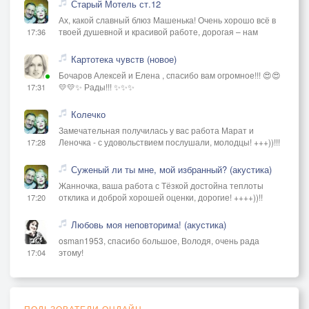
Старый Мотель ст.12
Ах, какой славный блюз Машенька! Очень хорошо всё в
твоей душевной и красивой работе, дорогая – нам
17:36
Картотека чувств (новое)
Бочаров Алексей и Елена , спасибо вам огромное!!! 😍😍
💛💛✨ Рады!!! ✨✨✨
17:31
Колечко
Замечательная получилась у вас работа Марат и
Леночка - с удовольствием послушали, молодцы! +++))!!!
17:28
Суженый ли ты мне, мой избранный? (акустика)
Жанночка, ваша работа с Тёзкой достойна теплоты
отклика и доброй хорошей оценки, дорогие! ++++))!!
17:20
Любовь моя неповторима! (акустика)
osman1953, спасибо большое, Володя, очень рада
этому!
17:04
ПОЛЬЗОВАТЕЛИ ОНЛАЙН