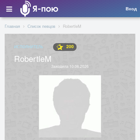
Вход
Главная
Список певцов
RobertleM
200
ИСПОЛНИТЕЛЬ
RobertleM
Заходила 10.06.2026