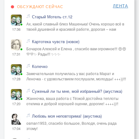
ЛЕНТА
ОБСУЖДАЮТ СЕЙЧАС
Старый Мотель ст.12
Ах, какой славный блюз Машенька! Очень хорошо всё в
твоей душевной и красивой работе, дорогая – нам
17:36
Картотека чувств (новое)
Бочаров Алексей и Елена , спасибо вам огромное!!! 😍😍
💛💛✨ Рады!!! ✨✨✨
17:31
Колечко
Замечательная получилась у вас работа Марат и
Леночка - с удовольствием послушали, молодцы! +++))!!!
17:28
Суженый ли ты мне, мой избранный? (акустика)
Жанночка, ваша работа с Тёзкой достойна теплоты
отклика и доброй хорошей оценки, дорогие! ++++))!!
17:20
Любовь моя неповторима! (акустика)
osman1953, спасибо большое, Володя, очень рада
этому!
17:04