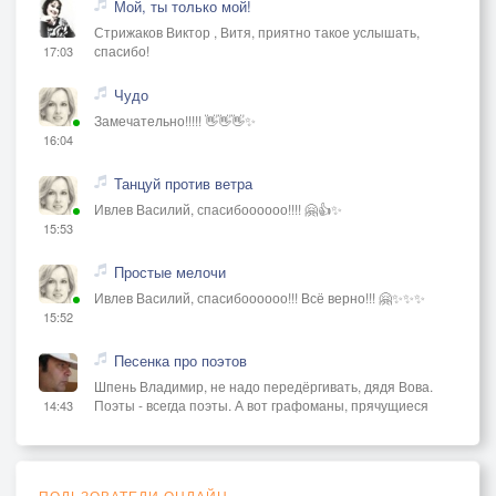
Мой, ты только мой!
Стрижаков Виктор , Витя, приятно такое услышать,
спасибо!
17:03
Чудо
Замечательно!!!!! 👋👋👋✨
16:04
Танцуй против ветра
Ивлев Василий, спасибоооооо!!!! 🤗👍✨
15:53
Простые мелочи
Ивлев Василий, спасибоооооо!!! Всё верно!!! 🤗✨✨✨
15:52
Песенка про поэтов
Шпень Владимир, не надо передёргивать, дядя Вова.
Поэты - всегда поэты. А вот графоманы, прячущиеся
14:43
ПОЛЬЗОВАТЕЛИ ОНЛАЙН