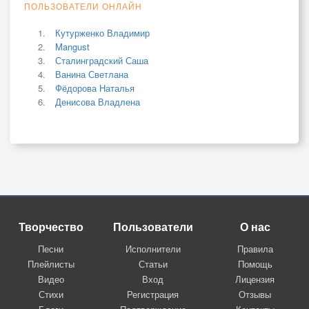
ПОЛЬЗОВАТЕЛИ ОНЛАЙН
Кутурженко Владимир
Mangust
Сталинградский Саша
Ванина Светлана
Фёдорова Наталья
Денисова Владлена
Творчество
Пользователи
О нас
Песни
Исполнители
Правила
Плейлисты
Статьи
Помощь
Видео
Вход
Лицензия
Стихи
Регистрация
Отзывы