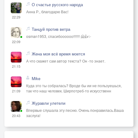
О счастье русского народа
Анна Р., благодарю Вас!
22:29
Танцуй против ветра
osman1953, спасибоооооо!!!!!!! 🤗👍✨
22:09
Жена моя всё время моется
А что скажет сам автор текста? Он -то знает.
21:15
Mike
Куда это ты собралась? Вроде бы ии не пользуешься,
так что наш человек. Ширпотреб-то искусственн
21:09
Журавли улетели
Впервые слушала эту песню. Очень понравилась.Ваша
заслуга!
20:43