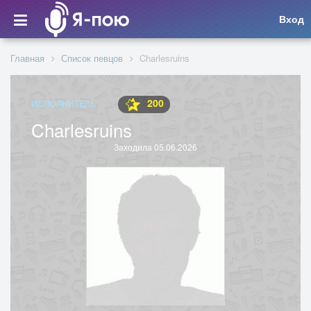
Вход
Главная
Список певцов
Charlesruins
200
ИСПОЛНИТЕЛЬ
Charlesruins
Заходила 05.06.2026