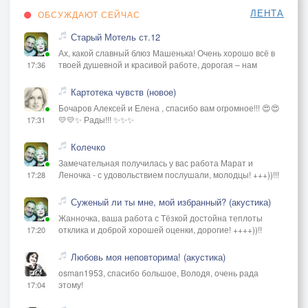
ЛЕНТА
ОБСУЖДАЮТ СЕЙЧАС
Старый Мотель ст.12
Ах, какой славный блюз Машенька! Очень хорошо всё в
твоей душевной и красивой работе, дорогая – нам
17:36
Картотека чувств (новое)
Бочаров Алексей и Елена , спасибо вам огромное!!! 😍😍
💛💛✨ Рады!!! ✨✨✨
17:31
Колечко
Замечательная получилась у вас работа Марат и
Леночка - с удовольствием послушали, молодцы! +++))!!!
17:28
Суженый ли ты мне, мой избранный? (акустика)
Жанночка, ваша работа с Тёзкой достойна теплоты
отклика и доброй хорошей оценки, дорогие! ++++))!!
17:20
Любовь моя неповторима! (акустика)
osman1953, спасибо большое, Володя, очень рада
этому!
17:04