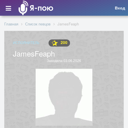
Вход
Главная
Список певцов
JamesFeaph
200
ИСПОЛНИТЕЛЬ
JamesFeaph
Заходила 03.06.2026