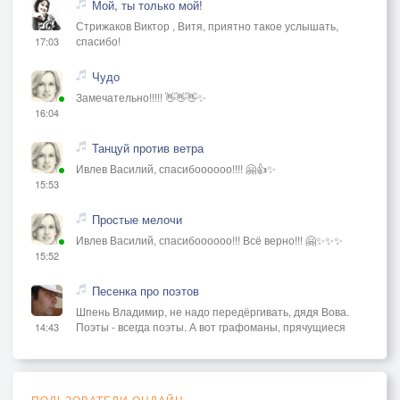
Мой, ты только мой!
Стрижаков Виктор , Витя, приятно такое услышать,
спасибо!
17:03
Чудо
Замечательно!!!!! 👋👋👋✨
16:04
Танцуй против ветра
Ивлев Василий, спасибоооооо!!!! 🤗👍✨
15:53
Простые мелочи
Ивлев Василий, спасибоооооо!!! Всё верно!!! 🤗✨✨✨
15:52
Песенка про поэтов
Шпень Владимир, не надо передёргивать, дядя Вова.
Поэты - всегда поэты. А вот графоманы, прячущиеся
14:43
ПОЛЬЗОВАТЕЛИ ОНЛАЙН