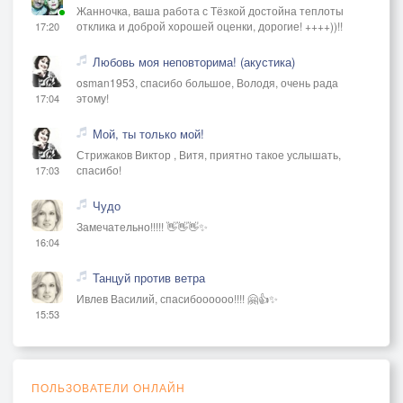
Жанночка, ваша работа с Тёзкой достойна теплоты
отклика и доброй хорошей оценки, дорогие! ++++))!!
17:20
Любовь моя неповторима! (акустика)
osman1953, спасибо большое, Володя, очень рада
этому!
17:04
Мой, ты только мой!
Стрижаков Виктор , Витя, приятно такое услышать,
спасибо!
17:03
Чудо
Замечательно!!!!! 👋👋👋✨
16:04
Танцуй против ветра
Ивлев Василий, спасибоооооо!!!! 🤗👍✨
15:53
ПОЛЬЗОВАТЕЛИ ОНЛАЙН