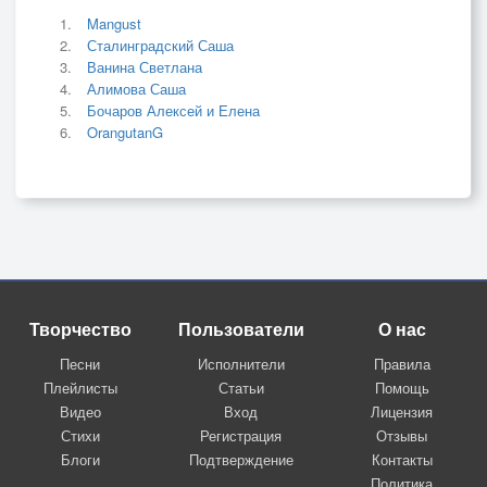
Mangust
Сталинградский Саша
Ванина Светлана
Алимова Саша
Бочаров Алексей и Елена
OrangutanG
Творчество
Пользователи
О нас
Песни
Исполнители
Правила
Плейлисты
Статьи
Помощь
Видео
Вход
Лицензия
Стихи
Регистрация
Отзывы
Блоги
Подтверждение
Контакты
Политика