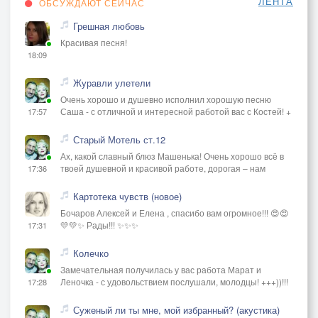
ЛЕНТА
ОБСУЖДАЮТ СЕЙЧАС
Грешная любовь
Красивая песня!
18:09
Журавли улетели
Очень хорошо и душевно исполнил хорошую песню
Саша - с отличной и интересной работой вас с Костей! +
17:57
Старый Мотель ст.12
Ах, какой славный блюз Машенька! Очень хорошо всё в
твоей душевной и красивой работе, дорогая – нам
17:36
Картотека чувств (новое)
Бочаров Алексей и Елена , спасибо вам огромное!!! 😍😍
💛💛✨ Рады!!! ✨✨✨
17:31
Колечко
Замечательная получилась у вас работа Марат и
Леночка - с удовольствием послушали, молодцы! +++))!!!
17:28
Суженый ли ты мне, мой избранный? (акустика)