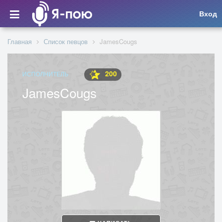
Вход
Главная
Список певцов
JamesCougs
200
ИСПОЛНИТЕЛЬ
JamesCougs