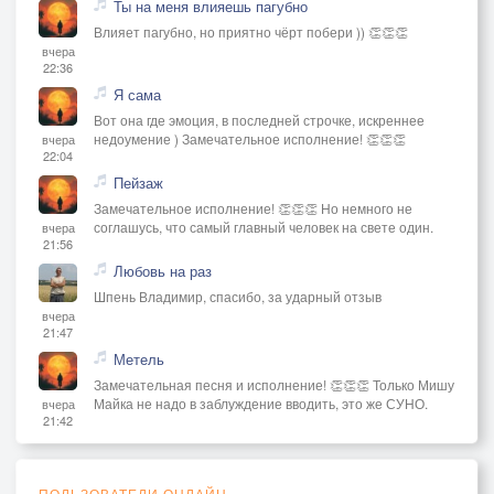
Ты на меня влияешь пагубно
Влияет пагубно, но приятно чёрт побери )) 👏👏👏
вчера
22:36
Я сама
Вот она где эмоция, в последней строчке, искреннее
недоумение ) Замечательное исполнение! 👏👏👏
вчера
22:04
Пейзаж
Замечательное исполнение! 👏👏👏 Но немного не
соглашусь, что самый главный человек на свете один.
вчера
21:56
Любовь на раз
Шпень Владимир, спасибо, за ударный отзыв
вчера
21:47
Метель
Замечательная песня и исполнение! 👏👏👏 Только Мишу
Майка не надо в заблуждение вводить, это же СУНО.
вчера
21:42
ПОЛЬЗОВАТЕЛИ ОНЛАЙН