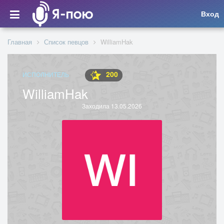
Вход
Главная
Список певцов
WilliamHak
200
ИСПОЛНИТЕЛЬ
WilliamHak
Заходила 13.05.2026