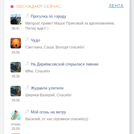
ЛЕНТА
ОБСУЖДАЮТ СЕЙЧАС
Прогулка по городу
Mangust, привет Маша! Приезжай за вдохновением,
Питер ждёт! )
06:41
Чудо
Светлана, Саша, Володя спасибо!
05:52
На Дерибасовской открылася пивная
Mike, Спасибо
05:32
Журавли улетели
Ширяев Валерий, Спасибо
05:32
Мой огонь на ветру
Василий, от нас огромное спасибо)))
вчера
22:53