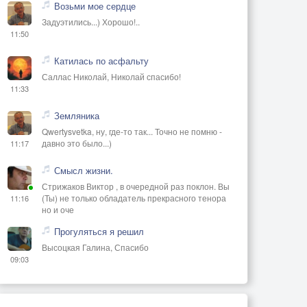
Возьми мое сердце
Задуэтились...) Хорошо!..
11:50
Катилась по асфальту
Саллас Николай, Николай спасибо!
11:33
Земляника
Qwertysvetka, ну, где-то так... Точно не помню -
давно это было...)
11:17
Смысл жизни.
Стрижаков Виктор , в очередной раз поклон. Вы
(Ты) не только обладатель прекрасного тенора
11:16
но и оче
Прогуляться я решил
Высоцкая Галина, Спасибо
09:03