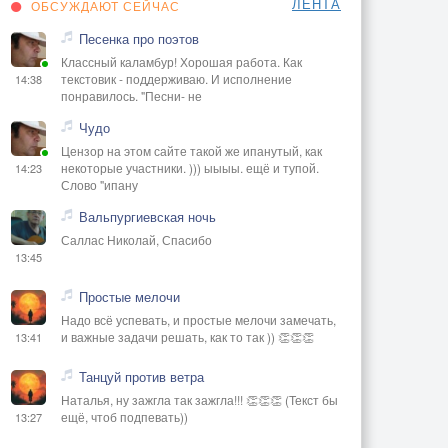
ЛЕНТА
ОБСУЖДАЮТ СЕЙЧАС
Песенка про поэтов
Классный каламбур! Хорошая работа. Как
текстовик - поддерживаю. И исполнение
14:38
понравилось. "Песни- не
Чудо
Цензор на этом сайте такой же ипанутый, как
некоторые участники. ))) ыыыы. ещё и тупой.
14:23
Слово "ипану
Вальпургиевская ночь
Саллас Николай, Спасибо
13:45
Простые мелочи
Надо всё успевать, и простые мелочи замечать,
и важные задачи решать, как то так )) 👏👏👏
13:41
Танцуй против ветра
Наталья, ну зажгла так зажгла!!! 👏👏👏 (Текст бы
ещё, чтоб подпевать))
13:27