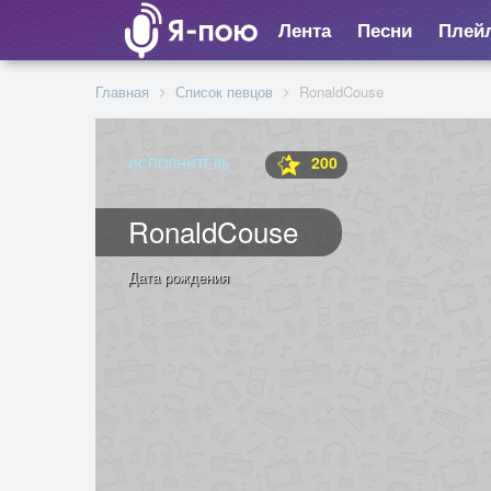
Лента
Песни
Плей
Главная
Список певцов
RonaldCouse
200
ИСПОЛНИТЕЛЬ
RonaldCouse
Дата рождения