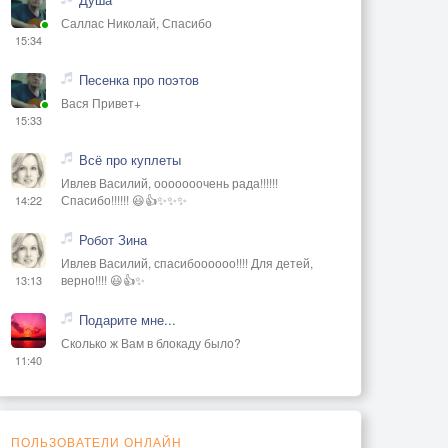
Саллас Николай, Спасибо
15:34
Песенка про поэтов
Вася Привет+
15:33
Всё про куплеты
Ивлев Василий, ооооооочень рада!!!!!!
Спасибо!!!!!! 😃👍✨✨✨
14:22
Робот Зина
Ивлев Василий, спасибоооооо!!!! Для детей,
верно!!!! 😃👍✨
13:13
Подарите мне...
Сколько ж Вам в блокаду было?
11:40
ПОЛЬЗОВАТЕЛИ ОНЛАЙН