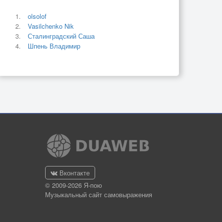
olsolof
Vasilchenko Nik
Сталинградский Саша
Шпень Владимир
Вконтакте
© 2009-2026 Я-пою
Музыкальный сайт самовыражения