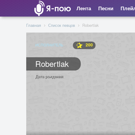
Лента
Песни
Плей
Главная
Список певцов
Robertlak
200
ИСПОЛНИТЕЛЬ
Robertlak
Дата рождения