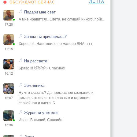
ЛЕНТА
ОБСУЖДАЮТ СЕЙЧАС
Подари мне свет
А мне нравится!.. Света, не слушай никого, пой!..
17:20
Зачем ты приснилась?
Хорошо!.. Напомнило по манере ВИА. +++
17:15
На рассвете
Браво!!!! 👋👋👋✨ Спасибо!
16:12
Земляника
Ну что сказать? Да прекрасное создание и
смысл, что является главным и гармония
16:07
спокойная и чиста. Б
Журавли улетели
Ивлев Василий, Спасибо
15:36
Душа