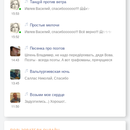
Танцуй против ветра
Ивлев Василий, спасибоооооо!!!! 🤗👍✨
15:53
Простые мелочи
Ивлев Василий, спасибоооооо!!! Всё верно!!! 🤗✨✨✨
15:52
Песенка про поэтов
Шпень Владимир, не надо передёргивать, дядя Вова.
Поэты - всегда поэты. А вот графоманы, прячущиеся
14:43
Вальпургиевская ночь
Саллас Николай, Спасибо
13:45
Возьми мое сердце
Задуэтились...) Хорошо!..
11:50
ПОЛЬЗОВАТЕЛИ ОНЛАЙН