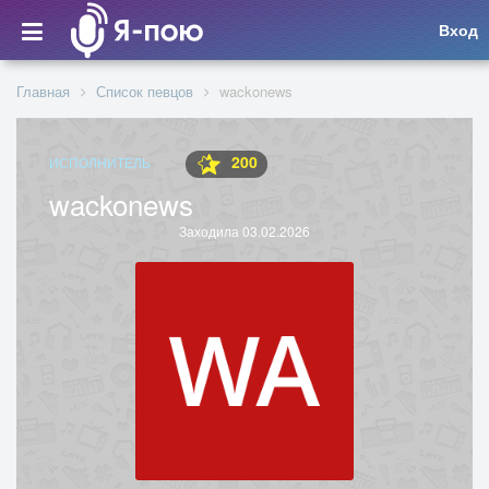
Вход
Главная
Список певцов
wackonews
200
ИСПОЛНИТЕЛЬ
wackonews
Заходила 03.02.2026