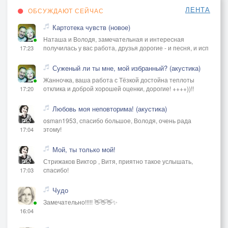
ЛЕНТА
ОБСУЖДАЮТ СЕЙЧАС
Картотека чувств (новое)
Наташа и Володя, замечательная и интересная
получилась у вас работа, друзья дорогие - и песня, и исп
17:23
Суженый ли ты мне, мой избранный? (акустика)
Жанночка, ваша работа с Тёзкой достойна теплоты
отклика и доброй хорошей оценки, дорогие! ++++))!!
17:20
Любовь моя неповторима! (акустика)
osman1953, спасибо большое, Володя, очень рада
этому!
17:04
Мой, ты только мой!
Стрижаков Виктор , Витя, приятно такое услышать,
спасибо!
17:03
Чудо
Замечательно!!!!! 👋👋👋✨
16:04