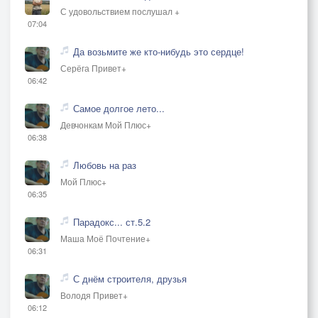
С удовольствием послушал +
07:04
Да возьмите же кто-нибудь это сердце!
Серёга Привет+
06:42
Самое долгое лето...
Девчонкам Мой Плюс+
06:38
Любовь на раз
Мой Плюс+
06:35
Парадокс... ст.5.2
Маша Моё Почтение+
06:31
С днём строителя, друзья
Володя Привет+
06:12