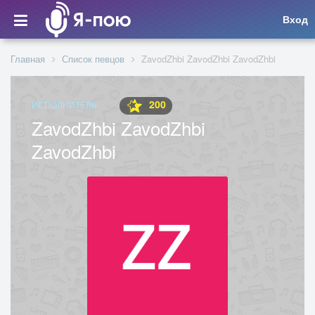
Вход
Главная
Список певцов
ZavodZhbi ZavodZhbi ZavodZhbi
200
ИСПОЛНИТЕЛЬ
ZavodZhbi ZavodZhbi
ZavodZhbi