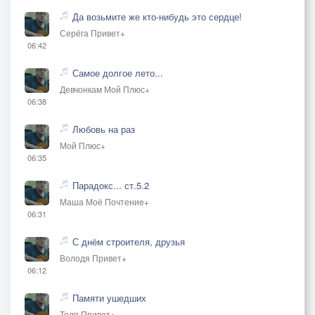
Да возьмите же кто-нибудь это сердце!
Серёга Привет+
06:42
Самое долгое лето...
Девчонкам Мой Плюс+
06:38
Любовь на раз
Мой Плюс+
06:35
Парадокс... ст.5.2
Маша Моё Почтение+
06:31
С днём строителя, друзья
Володя Привет+
06:12
Памяти ушедших
Толя Привет+