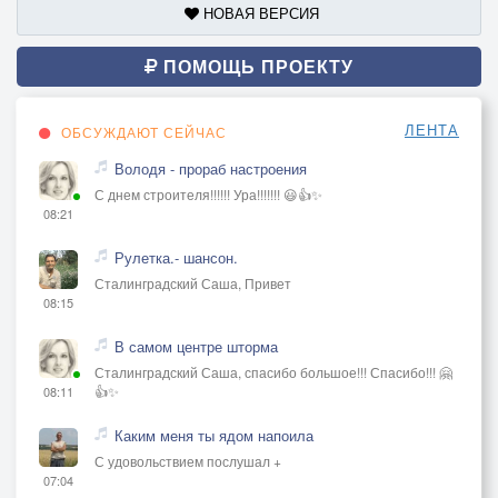
НОВАЯ ВЕРСИЯ
ПОМОЩЬ ПРОЕКТУ
ЛЕНТА
ОБСУЖДАЮТ СЕЙЧАС
Володя - прораб настроения
С днем строителя!!!!!! Ура!!!!!!! 😃👍✨
08:21
Рулетка.- шансон.
Сталинградский Саша, Привет
08:15
В самом центре шторма
Сталинградский Саша, спасибо большое!!! Спасибо!!! 🤗
👍✨
08:11
Каким меня ты ядом напоила
С удовольствием послушал +
07:04