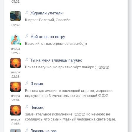
05:32
Журавли улетели
Ширяев Валерий, Спасибо
05:32
Мой огонь на ветру
Василий, от нас огромное спасибо)))
вчера
22:53
Ты на меня влияешь пагубно
Влияет пагубно, но приятно чёрт побери )) 👏👏👏
вчера
22:36
Я сама
Вот она где эмоция, в последней строчке, искреннее
недоумение ) Замечательное исполнение! 👏👏👏
вчера
22:04
Пейзаж
Замечательное исполнение! 👏👏👏 Но немного не
соглашусь, что самый главный человек на свете один.
вчера
21:56
Любовь на раз