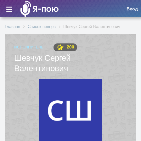
Вход
Главная
Список певцов
Шевчук Сергей Валентинович
200
ИСПОЛНИТЕЛЬ
Шевчук Сергей
Валентинович