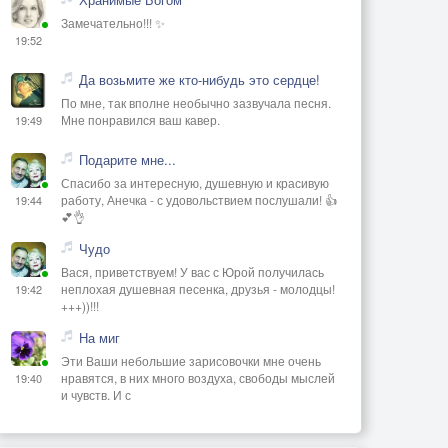
Замечательно!!! ✨
19:52
Да возьмите же кто-нибудь это сердце!
По мне, так вполне необычно зазвучала песня.
Мне понравился ваш кавер.
19:49
Подарите мне...
Спасибо за интересную, душевную и красивую
работу, Анечка - с удовольствием послушали! 👍
19:44
💕👌
Чудо
Вася, приветствуем! У вас с Юрой получилась
неплохая душевная песенка, друзья - молодцы!
19:42
+++))!!!
На миг
Эти Ваши небольшие зарисовочки мне очень
нравятся, в них много воздуха, свободы мыслей
19:40
и чувств. И с