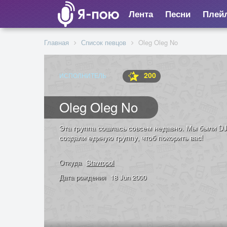
Лента
Песни
Плей
Главная
Список певцов
Oleg Oleg No
200
ИСПОЛНИТЕЛЬ
Oleg Oleg No
Эта группа сошлась совсем недавно. Мы были DJ
создали единую группу, чтоб покорить вас!
Откуда
Stavropol
Дата рождения
18 Jun 2000