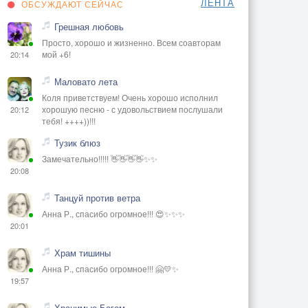
ЛЕНТА
ОБСУЖДАЮТ СЕЙЧАС
Грешная любовь
Просто, хорошо и жизненно. Всем соавторам
мой +6!
20:14
Маловато лета
Коля приветствуем! Очень хорошо исполнил
хорошую песню - с удовольствием послушали
20:12
тебя! ++++))!!!
Тузик блюз
Замечательно!!!!! 👋👋👋👋✨✨
20:08
Танцуй против ветра
Анна Р., спасибо огромное!!! 😍✨✨✨
20:01
Храм тишины
Анна Р., спасибо огромное!!! 🤗💛✨
19:57
Хранимые Богом