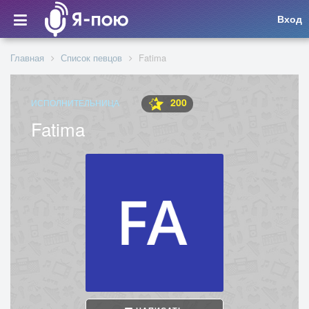
Вход
Главная
Список певцов
Fatima
200
ИСПОЛНИТЕЛЬНИЦА
Fatima