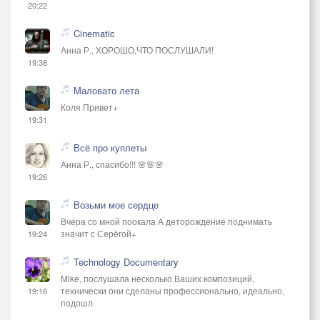
20:22
Cinematic
Анна Р., ХОРОШО,ЧТО ПОСЛУШАЛИ!
19:38
Маловато лета
Коля Привет+
19:31
Всё про куплеты
Анна Р., спасибо!!! 🌸🌸🌸
19:26
Возьми мое сердце
Вчера со мной поокала А деторождение поднимать
значит с Серёгой+
19:24
Technology Documentary
Mike, послушала несколько Ваших композиций,
технически они сделаны профессионально, идеально,
19:16
подошл