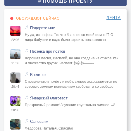
ПОМОЩЬ ПРОЕКТУ
ЛЕНТА
ОБСУЖДАЮТ СЕЙЧАС
Подарите мне...
Ну да, из пафоса "то что было не со мной помню"? От
лица бабушки и надо было строить повествован
22:05
Песенка про поэтов
Хорошая песня, Василий, но она создана из стихов, как
и множество других. Респект!👍👍👍+++++
21:33
В клетке
Стремлению к полёту и небу, скорее ассоциируется не
совсем с земным пониманием свободы, а со свободо
20:46
Январский благовест
Прекрасный романс! Звучание хрустально-зимнее. +2
20:36
Сыновьям
Фёдорова Наталья, Спасибо