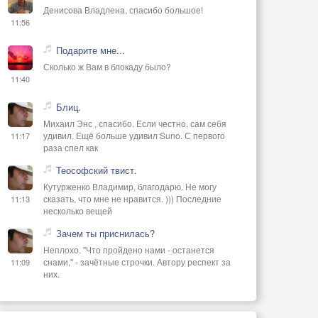
Денисова Владлена, спасибо большое!
11:56
Подарите мне...
Сколько ж Вам в блокаду было?
11:40
Блиц.
Михаил Энс , спасибо. Если честно, сам себя
удивил. Ещё больше удивил Suno. С первого
11:17
раза спел как
Теософский твист.
Кутурженко Владимир, благодарю. Не могу
сказать, что мне не нравится. ))) Последние
11:13
несколько вещей
Зачем ты приснилась?
Неплохо. "Что пройдено нами - останется
снами," - зачётные строчки. Автору респект за
11:09
них.