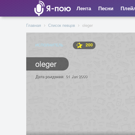
Лента
Песни
Плей
Главная
Список певцов
oleger
200
ИСПОЛНИТЕЛЬ
oleger
Дата рождения
01 Jan 2000