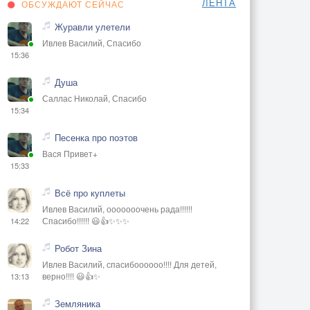
ЛЕНТА
ОБСУЖДАЮТ СЕЙЧАС
Журавли улетели
Ивлев Василий, Спасибо
15:36
Душа
Саллас Николай, Спасибо
15:34
Песенка про поэтов
Вася Привет+
15:33
Всё про куплеты
Ивлев Василий, ооооооочень рада!!!!!!
Спасибо!!!!!! 😃👍✨✨✨
14:22
Робот Зина
Ивлев Василий, спасибоооооо!!!! Для детей,
верно!!!! 😃👍✨
13:13
Земляника