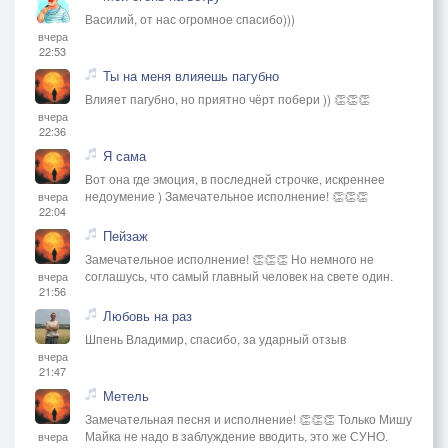
Василий, от нас огромное спасибо)))
вчера
22:53
Ты на меня влияешь пагубно
Влияет пагубно, но приятно чёрт побери )) 👏👏👏
вчера
22:36
Я сама
Вот она где эмоция, в последней строчке, искреннее
недоумение ) Замечательное исполнение! 👏👏👏
вчера
22:04
Пейзаж
Замечательное исполнение! 👏👏👏 Но немного не
соглашусь, что самый главный человек на свете один.
вчера
21:56
Любовь на раз
Шпень Владимир, спасибо, за ударный отзыв
вчера
21:47
Метель
Замечательная песня и исполнение! 👏👏👏 Только Мишу
Майка не надо в заблуждение вводить, это же СУНО.
вчера