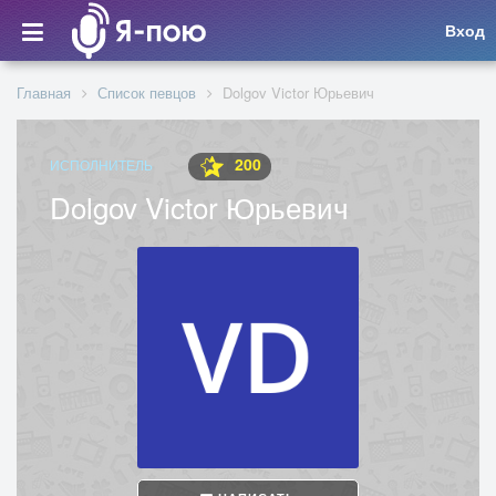
Вход
Главная
Список певцов
Dolgov Victor Юрьевич
200
ИСПОЛНИТЕЛЬ
Dolgov Victor Юрьевич