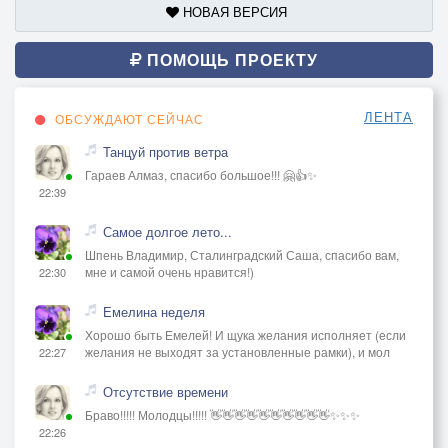
НОВАЯ ВЕРСИЯ
ПОМОЩЬ ПРОЕКТУ
ЛЕНТА
ОБСУЖДАЮТ СЕЙЧАС
Танцуй против ветра
Гараев Алмаз, спасибо большое!!! 🤗👍✨
22:39
Самое долгое лето...
Шпень Владимир, Сталинградский Саша, спасибо вам,
мне и самой очень нравится!)
22:30
Емелина неделя
Хорошо быть Емелей! И щука желания исполняет (если
желания не выходят за установленные рамки), и мол
22:27
Отсутствие времени
Браво!!!!! Молодцы!!!!! 👋👋👋👋👋👋👋👋👋👋✨✨✨
22:26