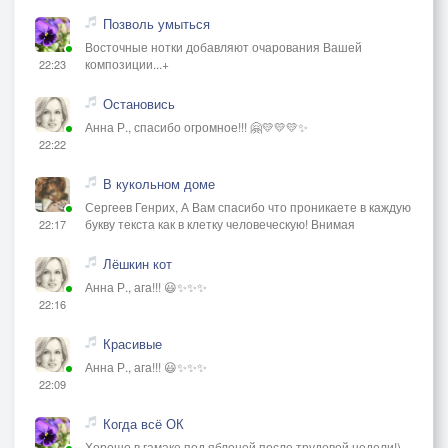
Позволь умыться
Восточные нотки добавляют очарования Вашей
композиции...+
22:23
Остановись
Анна Р., спасибо огромное!!! 🤗💛💛💛✨
22:22
В кукольном доме
Сергеев Генрих, А Вам спасибо что проникаете в каждую
букву текста как в клетку человеческую! Внимая
22:17
Лёшкин кот
Анна Р., ага!!! 😃✨✨✨
22:16
Красивые
Анна Р., ага!!! 😃✨✨✨
22:09
Когда всё ОК
Хорошо в гамаке под яблоней после трудовой недели!)