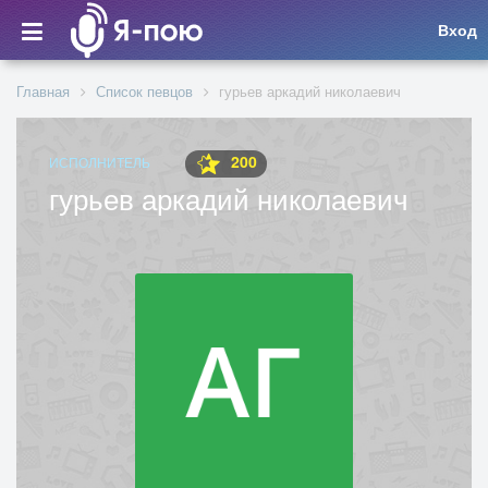
Вход
Главная
Список певцов
гурьев аркадий николаевич
200
ИСПОЛНИТЕЛЬ
гурьев аркадий николаевич