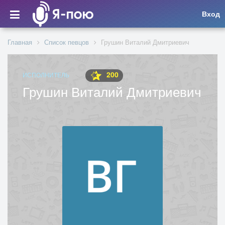
Вход
Главная
Список певцов
Грушин Виталий Дмитриевич
200
ИСПОЛНИТЕЛЬ
Грушин Виталий Дмитриевич