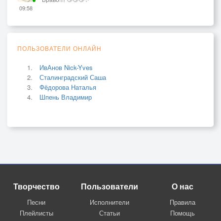
09:58
ПОЛЬЗОВАТЕЛИ ОНЛАЙН
ИвАнов Nick-Yves
Сталинградский Саша
Фёдорова Наталья
Шпень Владимир
Творчество
Пользователи
О нас
Песни
Исполнители
Правила
Плейлисты
Статьи
Помощь