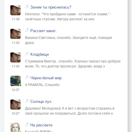
Зачем ты приснилась?
Неплохо. "Что пройдено нами - останется снами," -
зачётные строчки. Автору респект за них.
11:09
Рассвет-закат.
Ванина Светлана, спасибо. Заходите ещё, поющая
душа.
11:03
Кладбище
Стрижаков Виктор , спасибо. Хорошо сказал про добрую
волю. То, что доктор прописал. Здорово, когда з
11:00
Чёрно-белый мир
А РАМИЛЬ, Спасибо
10:37
Солнца луч.
Душевно! Молодчага! А я вот с возрастом стараюсь в
своё прошлое не погружаться. Долго потом в себя н
10:27
На рассвете
Браво!!!! 👋👋👋✨