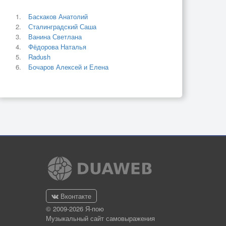
Баскаков Анатолий
Сталинградский Саша
Ванина Светлана
Фёдорова Наталья
Radush
Бочаров Алексей и Елена
Вконтакте
© 2009-2026 Я-пою
Музыкальный сайт самовыражения