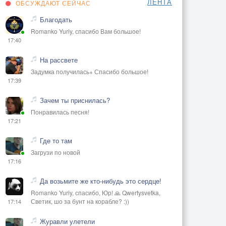
ЛЕНТА
ОБСУЖДАЮТ СЕЙЧАС
Благодать
Romanko Yuriy, спасибо Вам большое!
17:40
На рассвете
Задумка получилась+ Спасибо большое!
17:39
Зачем ты приснилась?
Понравилась песня!
17:21
Где то там
Загрузи по новой
17:16
Да возьмите же кто-нибудь это сердце!
Romanko Yuriy, спасибо, Юр! 🙏 Qwertysvetka,
Светик, шо за бунт на корабле? :))
17:14
Журавли улетели