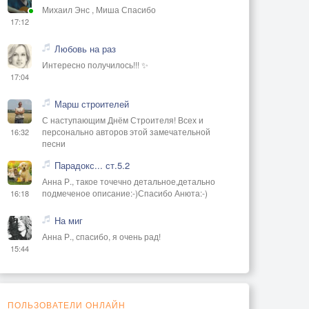
Михаил Энс , Миша Спасибо
17:12
Любовь на раз
Интересно получилось!!! ✨
17:04
Марш строителей
С наступающим Днём Строителя! Всех и
персонально авторов этой замечательной
16:32
песни
Парадокс... ст.5.2
Анна Р., такое точечно детальное,детально
подмеченое описание:-)Спасибо Анюта:-)
16:18
На миг
Анна Р., спасибо, я очень рад!
15:44
ПОЛЬЗОВАТЕЛИ ОНЛАЙН