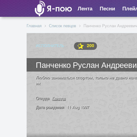
Лента
Песни
Плей
Главная
Список певцов
Панченко Руслан Андрееви
200
ИСПОЛНИТЕЛЬ
Панченко Руслан Андреев
Люблю заниматься спортом, только не давно нача
их
Откуда
Канада
Дата рождения
11 Aug 1997