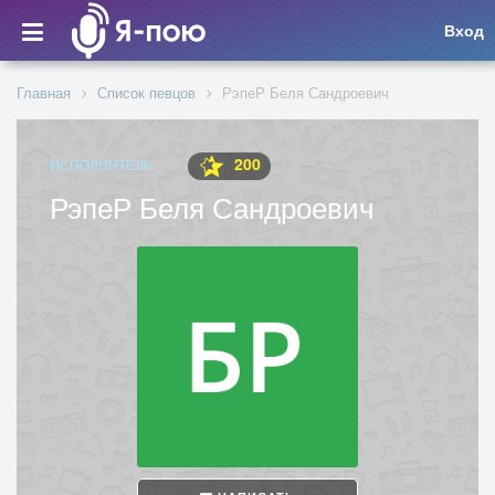
Вход
Главная
Список певцов
РэпеР Беля Сандроевич
200
ИСПОЛНИТЕЛЬ
РэпеР Беля Сандроевич