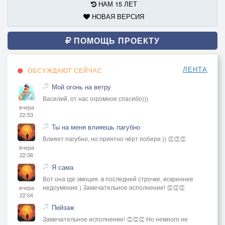
НАМ 15 ЛЕТ
НОВАЯ ВЕРСИЯ
ПОМОЩЬ ПРОЕКТУ
ЛЕНТА
ОБСУЖДАЮТ СЕЙЧАС
Мой огонь на ветру
Василий, от нас огромное спасибо)))
вчера
22:53
Ты на меня влияешь пагубно
Влияет пагубно, но приятно чёрт побери )) 👏👏👏
вчера
22:36
Я сама
Вот она где эмоция, в последней строчке, искреннее
недоумение ) Замечательное исполнение! 👏👏👏
вчера
22:04
Пейзаж
Замечательное исполнение! 👏👏👏 Но немного не