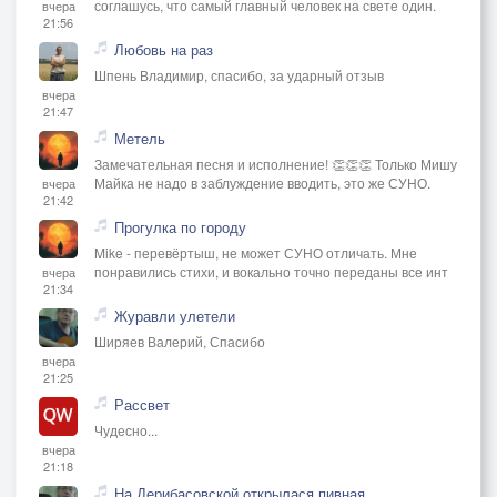
соглашусь, что самый главный человек на свете один.
вчера
21:56
Любовь на раз
Шпень Владимир, спасибо, за ударный отзыв
вчера
21:47
Метель
Замечательная песня и исполнение! 👏👏👏 Только Мишу
Майка не надо в заблуждение вводить, это же СУНО.
вчера
21:42
Прогулка по городу
Mike - перевёртыш, не может СУНО отличать. Мне
понравились стихи, и вокально точно переданы все инт
вчера
21:34
Журавли улетели
Ширяев Валерий, Спасибо
вчера
21:25
Рассвет
Чудесно...
вчера
21:18
На Дерибасовской открылася пивная