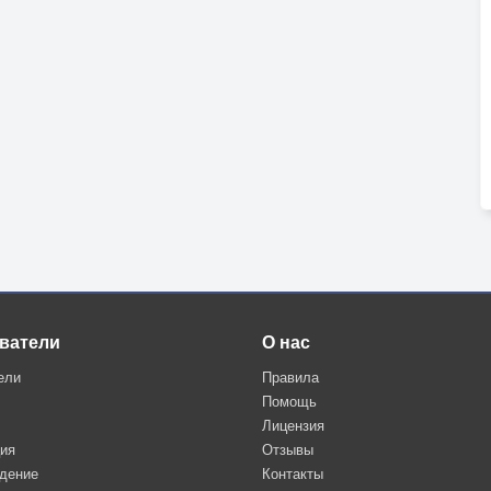
ватели
О нас
ели
Правила
Помощь
Лицензия
ция
Отзывы
дение
Контакты