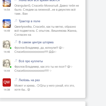
OrangutanG, Спасибо Мохнатый. Давно тебя не
было. Следим за гигиеной...не в джунглях всё
14:54
таки.. Ван
Трактор в поле
Qwertysvetka, Спасибо, как ты метко, образно
всё подметила. С опытом.. Вишнякова Жанна,
14:49
Согласен на
В самом центре шторма
Фролов Владимир, да, копнули!!! 😃✨
Спасибоооооооооооо!!!!! 🤗👍✨
14:46
Всё про куплеты
Фролов Владимир, как это ты не поэт? 😃✨
Спасибоооооооооооо!!!!!! ✨
14:44
Любовь на раз
Может и хрюка.. 🙄🤔ты у него узнай, кто это,
хотя бы.. 😜
14:38