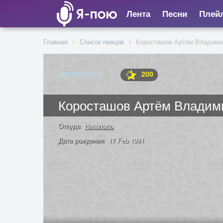
Лента
Песни
Плей
Главная
Список певцов
Коросташов Артём Владими
200
ИСПОЛНИТЕЛЬ
Коросташов Артём Владим
Откуда
Никополь
Дата рождения
17 Feb 1991