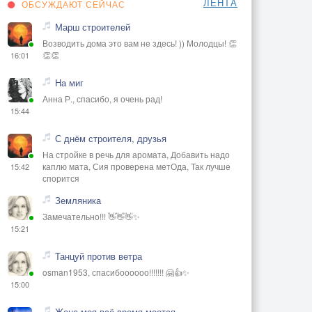
ЛЕНТА
ОБСУЖДАЮТ СЕЙЧАС
Марш строителей
Возводить дома это вам не здесь! )) Молодцы! 👏
👏👏
16:01
На миг
Анна Р., спасибо, я очень рад!
15:44
С днём строителя, друзья
На стройке в речь для аромата, Добавить надо
каплю мата, Сия проверена метОда, Так лучше
15:42
спорится
Земляника
Замечательно!!! 👋👋👋✨
15:21
Танцуй против ветра
osman1953, спасибоооооо!!!!!!! 🤗👍✨
15:00
Жена моя всё время моется