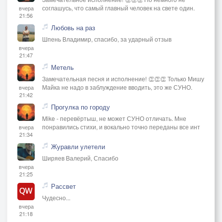
соглашусь, что самый главный человек на свете один.
вчера
21:56
Любовь на раз
Шпень Владимир, спасибо, за ударный отзыв
вчера
21:47
Метель
Замечательная песня и исполнение! 👏👏👏 Только Мишу
Майка не надо в заблуждение вводить, это же СУНО.
вчера
21:42
Прогулка по городу
Mike - перевёртыш, не может СУНО отличать. Мне
понравились стихи, и вокально точно переданы все инт
вчера
21:34
Журавли улетели
Ширяев Валерий, Спасибо
вчера
21:25
Рассвет
Чудесно...
вчера
21:18