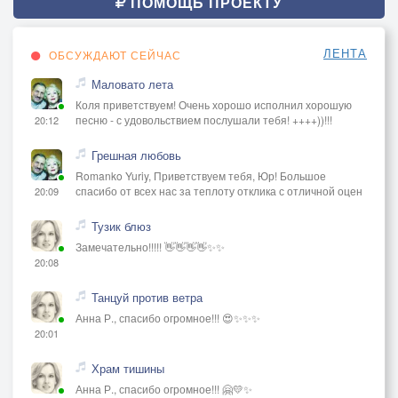
ПОМОЩЬ ПРОЕКТУ
ЛЕНТА
ОБСУЖДАЮТ СЕЙЧАС
Маловато лета
Коля приветствуем! Очень хорошо исполнил хорошую
песню - с удовольствием послушали тебя! ++++))!!!
20:12
Грешная любовь
Romanko Yuriy, Приветствуем тебя, Юр! Большое
спасибо от всех нас за теплоту отклика с отличной оцен
20:09
Тузик блюз
Замечательно!!!!! 👋👋👋👋✨✨
20:08
Танцуй против ветра
Анна Р., спасибо огромное!!! 😍✨✨✨
20:01
Храм тишины
Анна Р., спасибо огромное!!! 🤗💛✨