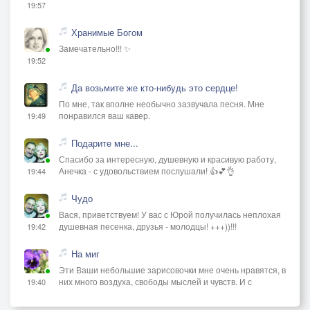
19:57
Хранимые Богом
Замечательно!!! ✨
19:52
Да возьмите же кто-нибудь это сердце!
По мне, так вполне необычно зазвучала песня. Мне
понравился ваш кавер.
19:49
Подарите мне...
Спасибо за интересную, душевную и красивую работу,
Анечка - с удовольствием послушали! 👍💕👌
19:44
Чудо
Вася, приветствуем! У вас с Юрой получилась неплохая
душевная песенка, друзья - молодцы! +++))!!!
19:42
На миг
Эти Ваши небольшие зарисовочки мне очень нравятся, в
них много воздуха, свободы мыслей и чувств. И с
19:40