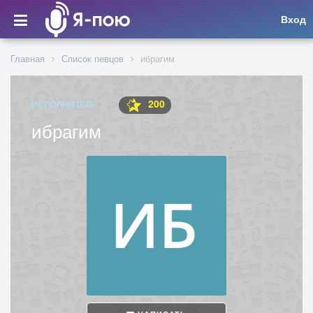
Вход
Главная
Список певцов
ибрагим
200
ИСПОЛНИТЕЛЬ
ибрагим