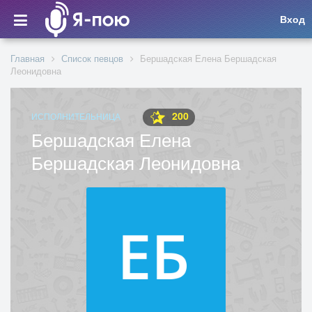
Вход
Главная
Список певцов
Бершадская Елена Бершадская
Леонидовна
200
ИСПОЛНИТЕЛЬНИЦА
Бершадская Елена
Бершадская Леонидовна