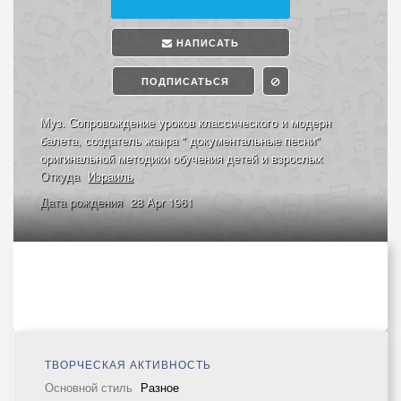
НАПИСАТЬ
ПОДПИСАТЬСЯ
Муз. Сопровождение уроков классического и модерн
балета, создатель жанра " документальные песни"
оригинальной методики обучения детей и взрослых
Откуда
Израиль
Дата рождения
28 Apr 1961
ТВОРЧЕСКАЯ АКТИВНОСТЬ
Основной стиль
Разное