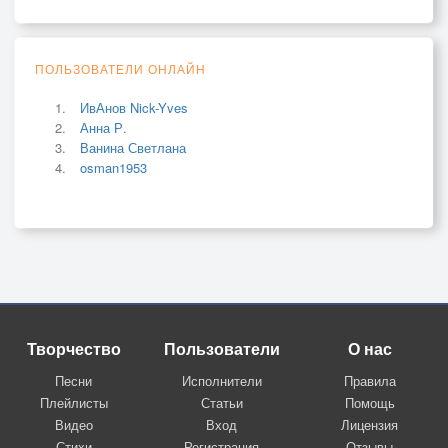
ПОЛЬЗОВАТЕЛИ ОНЛАЙН
ИвАнов Nick-Yves
Анна Р.
Ванина Светлана
osman1953
Творчество
Пользователи
О нас
Песни
Исполнители
Правила
Плейлисты
Статьи
Помощь
Видео
Вход
Лицензия
Стихи
Регистрация
Отзывы