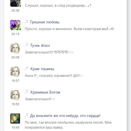
Слушал, хорошо, в след уходящему...+7
20:39
Грешная любовь
Просто, хорошо и жизненно. Всем соавторам мой +6!
20:14
Тузик блюз
Замечательно!!!!! 👋👋👋👋✨✨
20:08
Храм тишины
Анна Р., спасибо огромное!!! 🤗💛✨
19:57
Хранимые Богом
Замечательно!!! ✨
19:52
Да возьмите же кто-нибудь это сердце!
По мне, так вполне необычно зазвучала песня. Мне
понравился ваш кавер.
19:49