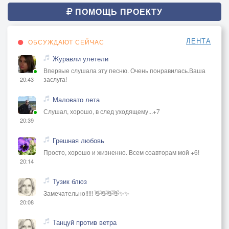
ПОМОЩЬ ПРОЕКТУ
ЛЕНТА
ОБСУЖДАЮТ СЕЙЧАС
Журавли улетели
Впервые слушала эту песню. Очень понравилась.Ваша
заслуга!
20:43
Маловато лета
Слушал, хорошо, в след уходящему...+7
20:39
Грешная любовь
Просто, хорошо и жизненно. Всем соавторам мой +6!
20:14
Тузик блюз
Замечательно!!!!! 👋👋👋👋✨✨
20:08
Танцуй против ветра