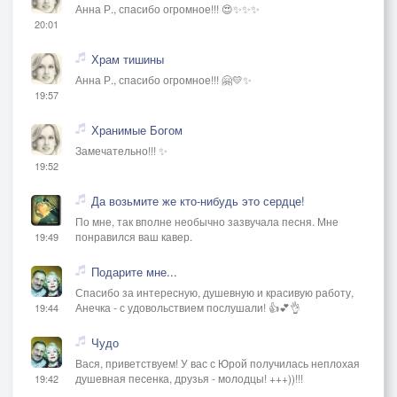
Анна Р., спасибо огромное!!! 😍✨✨✨
20:01
Храм тишины
Анна Р., спасибо огромное!!! 🤗💛✨
19:57
Хранимые Богом
Замечательно!!! ✨
19:52
Да возьмите же кто-нибудь это сердце!
По мне, так вполне необычно зазвучала песня. Мне
понравился ваш кавер.
19:49
Подарите мне...
Спасибо за интересную, душевную и красивую работу,
Анечка - с удовольствием послушали! 👍💕👌
19:44
Чудо
Вася, приветствуем! У вас с Юрой получилась неплохая
душевная песенка, друзья - молодцы! +++))!!!
19:42