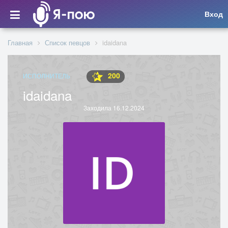
Вход
Главная
Список певцов
idaidana
200
ИСПОЛНИТЕЛЬ
idaidana
Заходила 16.12.2024