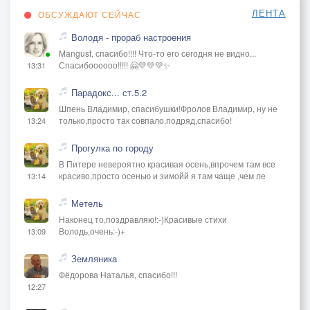
ЛЕНТА
ОБСУЖДАЮТ СЕЙЧАС
Володя - прораб настроения
Mangust, спасибо!!!! Что-то его сегодня не видно...
Спасибоооооо!!!!! 🤗💛💛💛✨
13:31
Парадокс... ст.5.2
Шпень Владимир, спасибушки!Фролов Владимир, ну не
только,просто так совпало,подряд,спасибо!
13:24
Прогулка по городу
В Питере невероятно красивая осень,впрочем там все
красиво,просто осенью и зимойй я там чаще ,чем ле
13:14
Метель
Наконец то,поздравляю!:-)Красивые стихи
Володь,очень:-)+
13:09
Земляника
Фёдорова Наталья, спасибо!!!
12:27