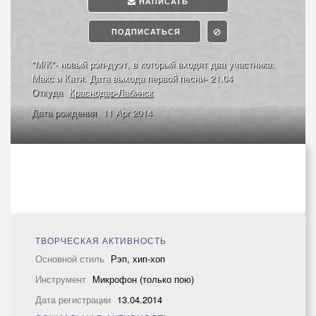
НАПИСАТЬ
ПОДПИСАТЬСЯ
"М/К"- новый рэп-дуэт, в который входят два участника:
Макс и Катя. Дата выхода первой песни- 21.04
Откуда
Краснодар-Лабинск
Дата рождения
11 Apr 2014
ТВОРЧЕСКАЯ АКТИВНОСТЬ
Основной стиль
Рэп, хип-хоп
Инструмент
Микрофон (только пою)
Дата регистрации
13.04.2014