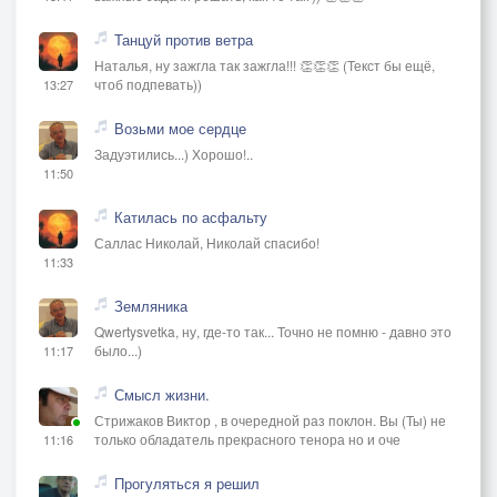
Танцуй против ветра
Наталья, ну зажгла так зажгла!!! 👏👏👏 (Текст бы ещё,
чтоб подпевать))
13:27
Возьми мое сердце
Задуэтились...) Хорошо!..
11:50
Катилась по асфальту
Саллас Николай, Николай спасибо!
11:33
Земляника
Qwertysvetka, ну, где-то так... Точно не помню - давно это
было...)
11:17
Смысл жизни.
Стрижаков Виктор , в очередной раз поклон. Вы (Ты) не
только обладатель прекрасного тенора но и оче
11:16
Прогуляться я решил