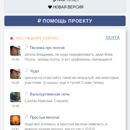
НОВАЯ ВЕРСИЯ
ПОМОЩЬ ПРОЕКТУ
ЛЕНТА
ОБСУЖДАЮТ СЕЙЧАС
Песенка про поэтов
Шпень Владимир, не надо передёргивать, дядя Вова.
Поэты - всегда поэты. А вот графоманы, прячущиеся
14:43
Чудо
Цензор на этом сайте такой же ипанутый, как некоторые
участники. ))) ыыыы. ещё и тупой. Слово "ипану
14:23
Вальпургиевская ночь
Саллас Николай, Спасибо
13:45
Простые мелочи
Надо всё успевать, и простые мелочи замечать, и
важные задачи решать, как то так )) 👏👏👏
13:41