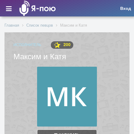
Вход
Главная
Список певцов
Максим и Катя
200
ИСПОЛНИТЕЛЬ
Максим и Катя