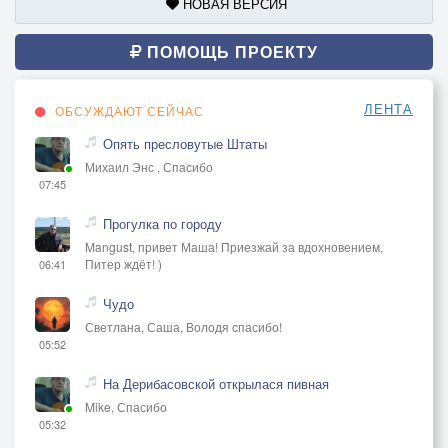
НОВАЯ ВЕРСИЯ
ПОМОЩЬ ПРОЕКТУ
ЛЕНТА
ОБСУЖДАЮТ СЕЙЧАС
Опять пресловутые Штаты
Михаил Энс , Спасибо
07:45
Прогулка по городу
Mangust, привет Маша! Приезжай за вдохновением,
Питер ждёт! )
06:41
Чудо
Светлана, Саша, Володя спасибо!
05:52
На Дерибасовской открылася пивная
Mike, Спасибо
05:32