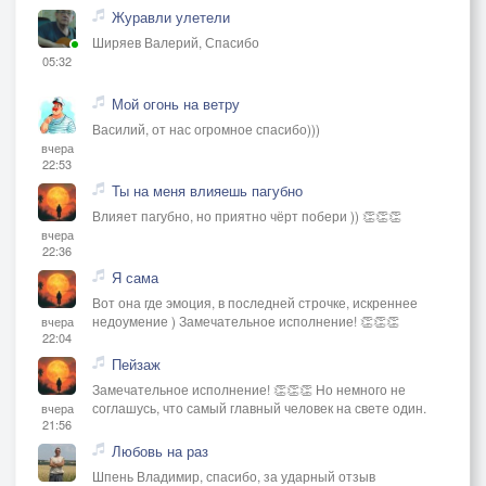
Журавли улетели
Ширяев Валерий, Спасибо
05:32
Мой огонь на ветру
Василий, от нас огромное спасибо)))
вчера
22:53
Ты на меня влияешь пагубно
Влияет пагубно, но приятно чёрт побери )) 👏👏👏
вчера
22:36
Я сама
Вот она где эмоция, в последней строчке, искреннее
недоумение ) Замечательное исполнение! 👏👏👏
вчера
22:04
Пейзаж
Замечательное исполнение! 👏👏👏 Но немного не
соглашусь, что самый главный человек на свете один.
вчера
21:56
Любовь на раз
Шпень Владимир, спасибо, за ударный отзыв