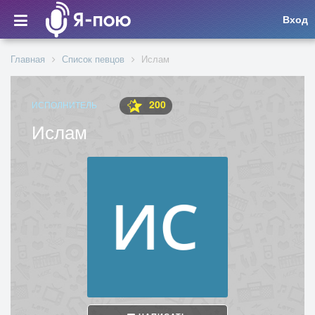
Вход
Главная
Список певцов
Ислам
200
ИСПОЛНИТЕЛЬ
Ислам