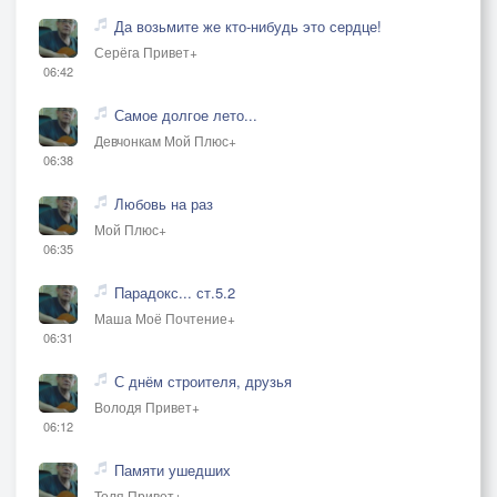
Да возьмите же кто-нибудь это сердце!
Серёга Привет+
06:42
Самое долгое лето...
Девчонкам Мой Плюс+
06:38
Любовь на раз
Мой Плюс+
06:35
Парадокс... ст.5.2
Маша Моё Почтение+
06:31
С днём строителя, друзья
Володя Привет+
06:12
Памяти ушедших
Толя Привет+