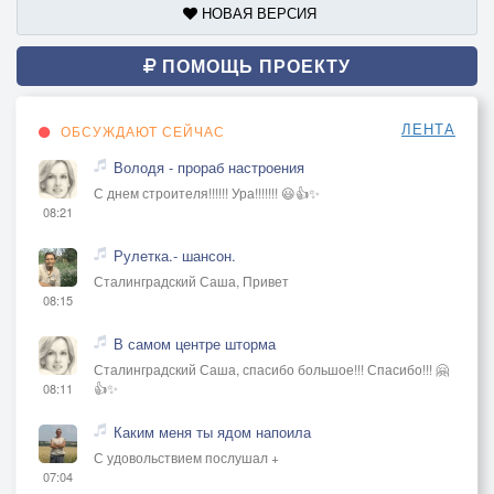
НОВАЯ ВЕРСИЯ
ПОМОЩЬ ПРОЕКТУ
ЛЕНТА
ОБСУЖДАЮТ СЕЙЧАС
Володя - прораб настроения
С днем строителя!!!!!! Ура!!!!!!! 😃👍✨
08:21
Рулетка.- шансон.
Сталинградский Саша, Привет
08:15
В самом центре шторма
Сталинградский Саша, спасибо большое!!! Спасибо!!! 🤗
👍✨
08:11
Каким меня ты ядом напоила
С удовольствием послушал +
07:04