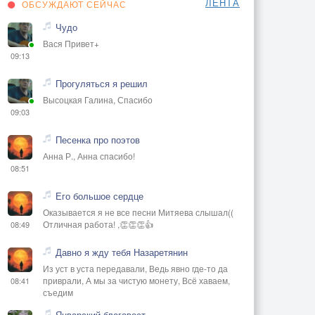
ЛЕНТА
ОБСУЖДАЮТ СЕЙЧАС
Чудо
Вася Привет+
09:13
Прогуляться я решил
Высоцкая Галина, Спасибо
09:03
Песенка про поэтов
Анна Р., Анна спасибо!
08:51
Его большое сердце
Оказывается я не все песни Митяева слышал((
Отличная работа! ,👏👏👏👍
08:49
Давно я жду тебя Назаретянин
Из уст в уста передавали, Ведь явно где-то да
приврали, А мы за чистую монету, Всё хаваем,
08:41
съедим
Январский благовест