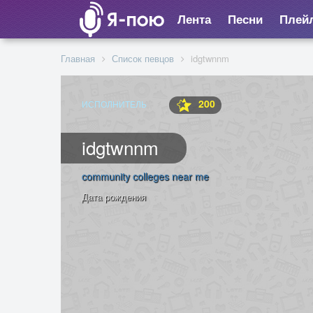
Лента
Песни
Плей
Главная
Список певцов
idgtwnnm
200
ИСПОЛНИТЕЛЬ
idgtwnnm
community colleges near me
Дата рождения