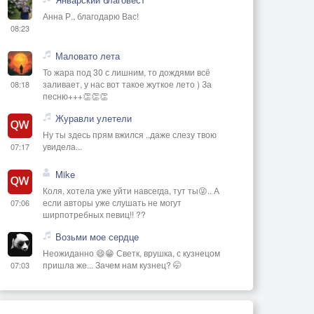
Анна Р., благодарю Вас!
08:23
Маловато лета
То жара под 30 с лишним, то дождями всё
заливает, у нас вот такое жуткое лето ) За
08:18
песню+++👏👏👏
Журавли улетели
Ну ты здесь прям вжился ..даже слезу твою
увидела...
07:17
Mike
Коля, хотела уже уйти навсегда, тут ты😜.. А
если авторы уже слушать не могут
07:06
ширпотребных певиц!! ??
Возьми мое сердце
Неожиданно 😄😁 Светк, врушка, с кузнецом
пришла же... Зачем нам кузнец? 🤭
07:03