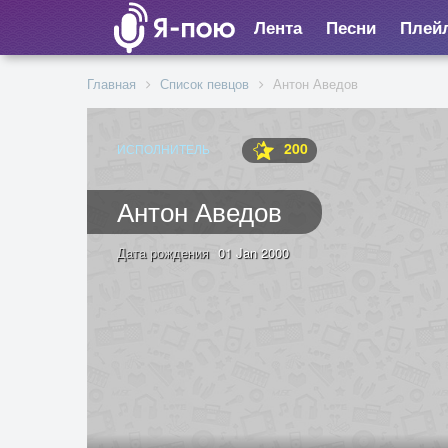
Лента
Песни
Плей
Главная
Список певцов
Антон Аведов
200
ИСПОЛНИТЕЛЬ
Антон Аведов
Дата рождения
01 Jan 2000