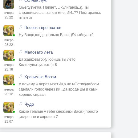
Qwertysvetka. Привет, ,, хулиганка,,)). Ты
спрашиваешь - зачем мне, ИИ..?? Постараюсь
вчера
23:22
ответит
Песенка про поэтов
Ну Ваще,шедеврально Вася:-)!Улыбнул!+9
вчера
23:22
Маловато лета
Да,жарковато:-)Любишь ты лето
Коля,чувствуется:-)+8
вчера
23:16
Хранимые Богом
А почему ж через мостИк,а не мОстик)даблом
сделали голос через ии...да вроде Вы и сами
вчера
23:12
хорошо справл
Чудо
Какие теплые у тебя снежинки Вася:-)просто
,искренне и хорошо+7
вчера
23:07