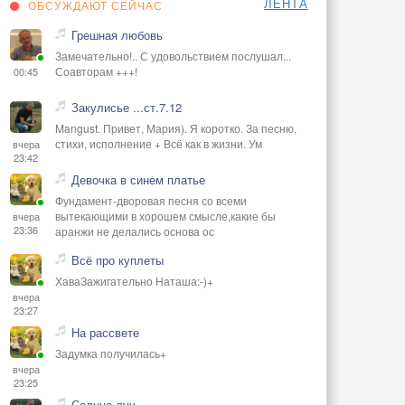
ЛЕНТА
ОБСУЖДАЮТ СЕЙЧАС
Грешная любовь
Замечательно!.. С удовольствием послушал...
Соавторам +++!
00:45
Закулисье ...ст.7.12
Mangust. Привет, Мария). Я коротко. За песню,
стихи, исполнение + Всё как в жизни. Ум
вчера
23:42
Девочка в синем платье
Фундамент-дворовая песня со всеми
вытекающими в хорошем смысле,какие бы
вчера
23:36
аранжи не делались основа ос
Всё про куплеты
ХаваЗажигательно Наташа:-)+
вчера
23:27
На рассвете
Задумка получилась+
вчера
23:25
Солнца луч.