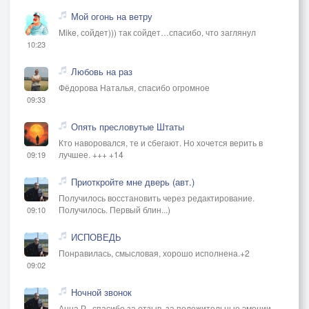
Мой огонь на ветру
Mike, сойдет))) так сойдет…спасибо, что заглянул
10:23
Любовь на раз
Фёдорова Наталья, спасибо огромное
09:33
Опять пресловутые Штаты
Кто наворовался, те и сбегают. Но хочется верить в
лучшее. +++ +14
09:19
Приоткройте мне дверь (авт.)
Получилось восстановить через редактирование.
Получилось. Первый блин...)
09:10
ИСПОВЕДЬ
Понравилась, смысловая, хорошо исполнена.+2
09:02
Ночной звонок
Анна Р., спасибо за отзыв, за положительные эмоции,