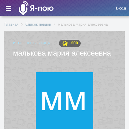
Вход
Главная
Список певцов
малькова мария алексеевна
200
ИСПОЛНИТЕЛЬНИЦА
малькова мария алексеевна