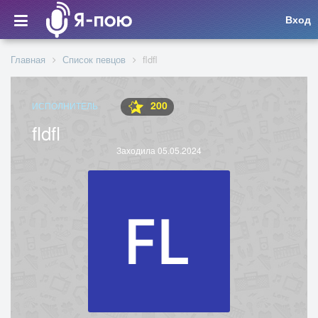
Вход
Главная
Список певцов
fldfl
200
ИСПОЛНИТЕЛЬ
fldfl
Заходила 05.05.2024