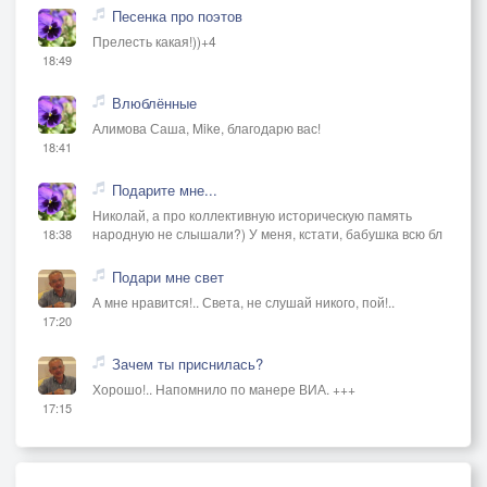
Песенка про поэтов
Прелесть какая!))+4
18:49
Влюблённые
Алимова Саша, Mike, благодарю вас!
18:41
Подарите мне...
Николай, а про коллективную историческую память
народную не слышали?) У меня, кстати, бабушка всю бл
18:38
Подари мне свет
А мне нравится!.. Света, не слушай никого, пой!..
17:20
Зачем ты приснилась?
Хорошо!.. Напомнило по манере ВИА. +++
17:15