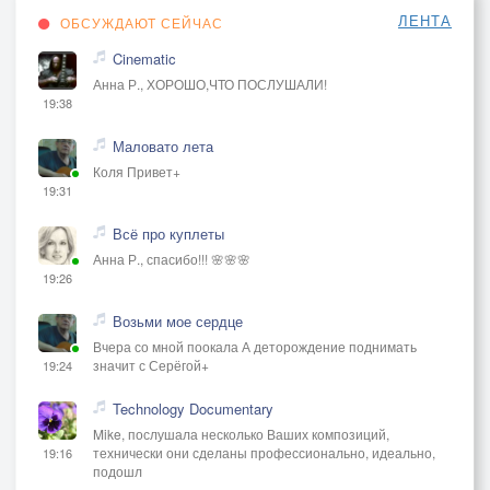
ЛЕНТА
ОБСУЖДАЮТ СЕЙЧАС
Cinematic
Анна Р., ХОРОШО,ЧТО ПОСЛУШАЛИ!
19:38
Маловато лета
Коля Привет+
19:31
Всё про куплеты
Анна Р., спасибо!!! 🌸🌸🌸
19:26
Возьми мое сердце
Вчера со мной поокала А деторождение поднимать
значит с Серёгой+
19:24
Technology Documentary
Mike, послушала несколько Ваших композиций,
технически они сделаны профессионально, идеально,
19:16
подошл