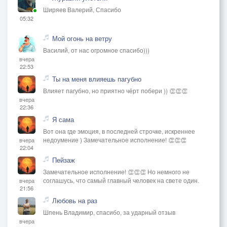
Ширяев Валерий, Спасибо
05:32
Мой огонь на ветру
Василий, от нас огромное спасибо)))
вчера
22:53
Ты на меня влияешь пагубно
Влияет пагубно, но приятно чёрт побери )) 👏👏👏
вчера
22:36
Я сама
Вот она где эмоция, в последней строчке, искреннее
недоумение ) Замечательное исполнение! 👏👏👏
вчера
22:04
Пейзаж
Замечательное исполнение! 👏👏👏 Но немного не
соглашусь, что самый главный человек на свете один.
вчера
21:56
Любовь на раз
Шпень Владимир, спасибо, за ударный отзыв
вчера