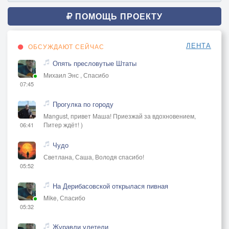
ПОМОЩЬ ПРОЕКТУ
ЛЕНТА
ОБСУЖДАЮТ СЕЙЧАС
Опять пресловутые Штаты
Михаил Энс , Спасибо
07:45
Прогулка по городу
Mangust, привет Маша! Приезжай за вдохновением,
Питер ждёт! )
06:41
Чудо
Светлана, Саша, Володя спасибо!
05:52
На Дерибасовской открылася пивная
Mike, Спасибо
05:32
Журавли улетели