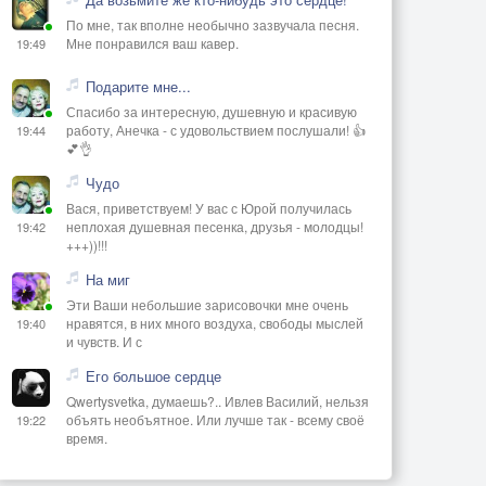
По мне, так вполне необычно зазвучала песня.
Мне понравился ваш кавер.
19:49
Подарите мне...
Спасибо за интересную, душевную и красивую
работу, Анечка - с удовольствием послушали! 👍
19:44
💕👌
Чудо
Вася, приветствуем! У вас с Юрой получилась
неплохая душевная песенка, друзья - молодцы!
19:42
+++))!!!
На миг
Эти Ваши небольшие зарисовочки мне очень
нравятся, в них много воздуха, свободы мыслей
19:40
и чувств. И с
Его большое сердце
Qwertysvetka, думаешь?.. Ивлев Василий, нельзя
объять необъятное. Или лучше так - всему своё
19:22
время.