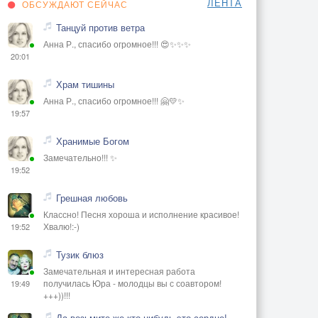
ЛЕНТА
ОБСУЖДАЮТ СЕЙЧАС
Танцуй против ветра
Анна Р., спасибо огромное!!! 😍✨✨✨
20:01
Храм тишины
Анна Р., спасибо огромное!!! 🤗💛✨
19:57
Хранимые Богом
Замечательно!!! ✨
19:52
Грешная любовь
Классно! Песня хороша и исполнение красивое!
Хвалю!:-)
19:52
Тузик блюз
Замечательная и интересная работа
получилась Юра - молодцы вы с соавтором!
19:49
+++))!!!
Да возьмите же кто-нибудь это сердце!