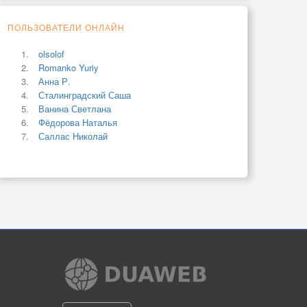
ПОЛЬЗОВАТЕЛИ ОНЛАЙН
olsolof
Romanko Yuriy
Анна Р.
Сталинградский Саша
Ванина Светлана
Фёдорова Наталья
Саллас Николай