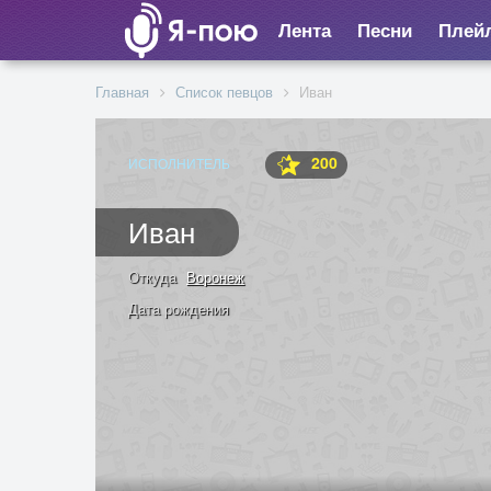
Лента
Песни
Плей
Главная
Список певцов
Иван
200
ИСПОЛНИТЕЛЬ
Иван
Откуда
Воронеж
Дата рождения