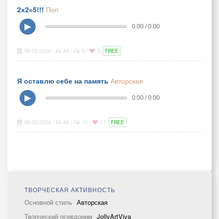
2х2=5!!!
Поп
▶
0:00 / 0:00
08.03.2024
44
5
5
|
|
|
FREE
Я оставлю себе на память
Авторская
▶
0:00 / 0:00
06.03.2024
48
10
11
|
|
|
FREE
ТВОРЧЕСКАЯ АКТИВНОСТЬ
Основной стиль
Авторская
Творческий псевдоним
JollyArtViva