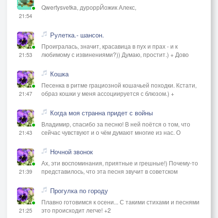
Qwertysvetka, дуроррЙожик Алекс,
21:54
Рулетка.- шансон.
Проигралась, значит, красавица в пух и прах - и к
любимому с извинениями?)) Думаю, простит.) + Дово
21:53
Кошка
Песенка в ритме грациозной кошачьей походки. Кстати,
образ кошки у меня ассоциируется с блюзом.) +
21:47
Когда моя странна придет с войны
Владимир, спасибо за песню! В ней поётся о том, что
сейчас чувствуют и о чём думают многие из нас. О
21:43
Ночной звонок
Ах, эти воспоминания, приятные и грешные!) Почему-то
представилось, что эта песня звучит в советском
21:39
Прогулка по городу
Плавно готовимся к осени... С такими стихами и песнями
это происходит легче! +2
21:25