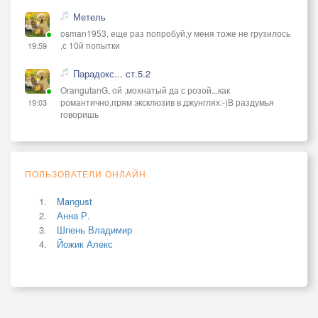
Метель
osman1953, еще раз попробуй,у меня тоже не грузилось
,с 10й попытки
19:59
Парадокс... ст.5.2
OrangutanG, ой ,мохнатый да с розой...как
романтично,прям эксклюзив в джунглях:-)В раздумья
19:03
говоришь
ПОЛЬЗОВАТЕЛИ ОНЛАЙН
Mangust
Анна Р.
Шпень Владимир
Йожик Алекс