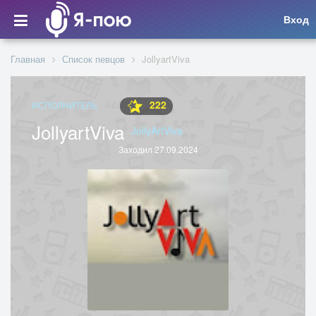
Вход
Главная
Список певцов
JollyartViva
222
ИСПОЛНИТЕЛЬ
JollyartViva
JollyArtViva
Заходил 27.09.2024