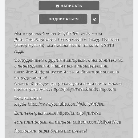
НАПИСАТЬ
ПОДПИСАТЬСЯ
Мы творческий союз JollyArtViva из Алматы.
Дина Алдабергенова (автор слов) и Тимур Почанов
(автор музыки), мы пишем песни начиная с 2013
года.
Сотрудничаем с другими авторами, с исполнителями,
с переводчиками. Наши песни переведены на
английский, французский языки. Заинтересованы в
сотрудничестве!
Основной ресурс где размещены наши песни можно
посмотреть здесь https://jollyartviva.bandcamp.com
Есть канал на
ютубе https://www.youtube.com/@JollyArtViva
Есть телеграм канал https://t.me/jollyartviva
есть платформа на патреон patreon.com/JollyArtViva
Приходите, рады будем вас видеть!