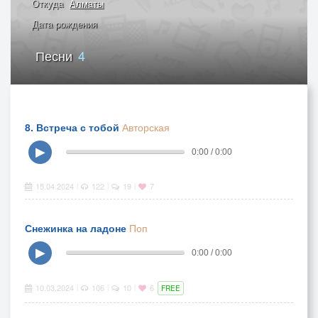
Откуда
Алматы
Дата рождения
Песни
4
8. Встреча с тобой
Авторская
▶
0:00 / 0:00
15.04.2024
122
19
7
|
|
|
Снежинка на ладоне
Поп
▶
0:00 / 0:00
10.03.2024
106
10
6
|
|
|
FREE