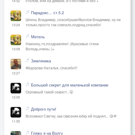
столом, или на диване, и с гостями и без +
14:52
Парадокс... ст.5.2
Шпень Владимир, спасибушки!Фролов Владимир, ну не
только,просто так совпало,подряд,спасибо!
13:24
Метель
Наконец то,поздравляю!:-)Красивые стихи
Володь,очень:-)+
13:09
Земляника
Фёдорова Наталья, спасибо!!!
12:27
Большой секрет для маленькой компании
Огромный такой секрет!.. 🤫
12:05
Доброго пути!
Вспомнил Светку, как сквозняк юбку ей поднял... 😘🌹
11:55
Гляжу я на Волгу