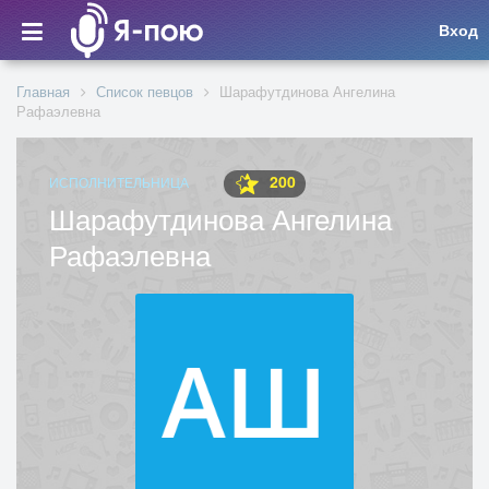
Вход
Главная
Список певцов
Шарафутдинова Ангелина
Рафаэлевна
200
ИСПОЛНИТЕЛЬНИЦА
Шарафутдинова Ангелина
Рафаэлевна