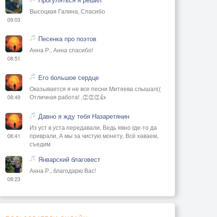
Высоцкая Галина, Спасибо
09:03
Песенка про поэтов
Анна Р., Анна спасибо!
08:51
Его большое сердце
Оказывается я не все песни Митяева слышал((
Отличная работа! ,👏👏👏👍
08:49
Давно я жду тебя Назаретянин
Из уст в уста передавали, Ведь явно где-то да
приврали, А мы за чистую монету, Всё хаваем,
08:41
съедим
Январский благовест
Анна Р., благодарю Вас!
08:23