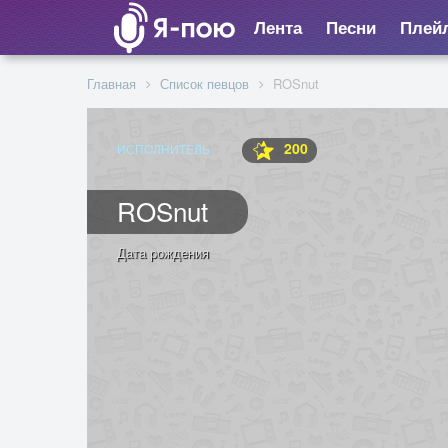
Лента
Песни
Плей
Главная
Список певцов
ROSnut
200
ИСПОЛНИТЕЛЬ
ROSnut
Дата рождения