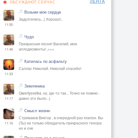
ЛЕНТА
ОБСУЖДАЮТ СЕЙЧАС
Возьми мое сердце
Задуэтились...) Хорошо!..
11:50
Чудо
Прекрасная песня! Василий, мои
аплодисменты!..+++
11:46
Катилась по асфальту
Саллас Николай, Николай спасибо!
11:33
Земляника
Qwertysvetka, ну, где-то так... Точно не помню -
давно это было...)
11:17
Смысл жизни.
Стрижаков Виктор , в очередной раз поклон. Вы
(Ты) не только обладатель прекрасного тенора
11:16
но и оче
Прогуляться я решил