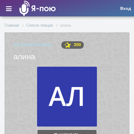
Вход
Главная
Список певцов
алина
200
ИСПОЛНИТЕЛЬНИЦА
алина