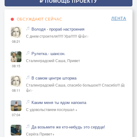
ПОМОЩЬ ПРОЕКТУ
ЛЕНТА
ОБСУЖДАЮТ СЕЙЧАС
Володя - прораб настроения
С днем строителя!!!!!! Ура!!!!!!! 😃👍✨
08:21
Рулетка.- шансон.
Сталинградский Саша, Привет
08:15
В самом центре шторма
Сталинградский Саша, спасибо большое!!! Спасибо!!! 🤗
👍✨
08:11
Каким меня ты ядом напоила
С удовольствием послушал +
07:04
Да возьмите же кто-нибудь это сердце!
Серёга Привет+