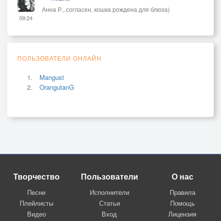
Анна Р., согласен, кошка рождена для блюза)
09:24
ПОЛЬЗОВАТЕЛИ ОНЛАЙН
Mangust
OrangutanG
Творчество
Пользователи
О нас
Песни
Исполнители
Правила
Плейлисты
Статьи
Помощь
Видео
Вход
Лицензия