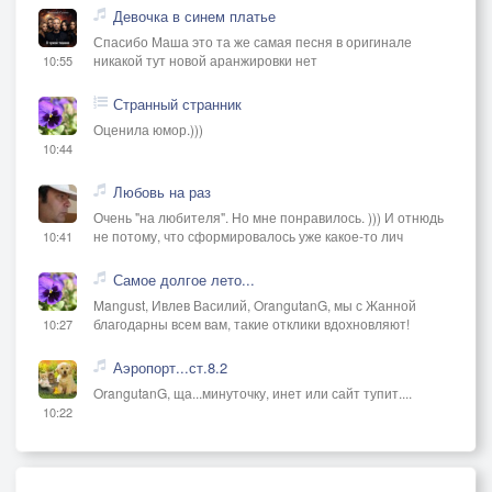
Девочка в синем платье
Спасибо Маша это та же самая песня в оригинале
никакой тут новой аранжировки нет
10:55
Странный странник
Оценила юмор.)))
10:44
Любовь на раз
Очень "на любителя". Но мне понравилось. ))) И отнюдь
не потому, что сформировалось уже какое-то лич
10:41
Самое долгое лето...
Mangust, Ивлев Василий, OrangutanG, мы с Жанной
благодарны всем вам, такие отклики вдохновляют!
10:27
Аэропорт...ст.8.2
OrangutanG, ща...минуточку, инет или сайт тупит....
10:22