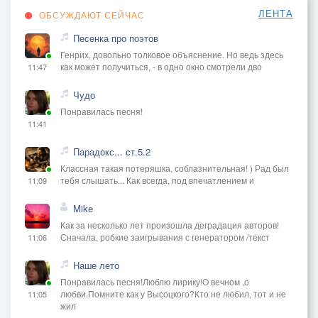
ЛЕНТА
ОБСУЖДАЮТ СЕЙЧАС
Песенка про поэтов
Генрих, довольно толковое объяснение. Но ведь здесь
как может получиться, - в одно окно смотрели дво
11:47
Чудо
Понравилась песня!
11:41
Парадокс... ст.5.2
Классная такая потеряшка, соблазнительная! ) Рад был
тебя слышать... Как всегда, под впечатлением и
11:09
Mike
Как за несколько лет произошла деградация авторов!
Сначала, робкие заигрывания с генератором /текст
11:06
Наше лето
Понравилась песня!Люблю лирику!О вечном ,о
любви.Помните как у Высоцкого?Кто не любил, тот и не
11:05
жил