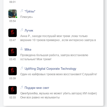
06:01
"Грёзы"
Плюсую+
05:54
Лучик
Анна Р., заходи послушай мои треки ,пока только
верхние 10 треков примерно , если интересно завтра в
03:47
Mike
Проведена большая работа, завтра восстановлю
остальные! Мои треки!
03:45
Uplifting Digital Corporate Technology
Один из кайфовых треков моих восстановил! Слушайте!
03:39
Подари мне свет
Qwertysvetka, музыка не может убить автора) ИИ пофиг)
Они все равно не музыканты
02:33