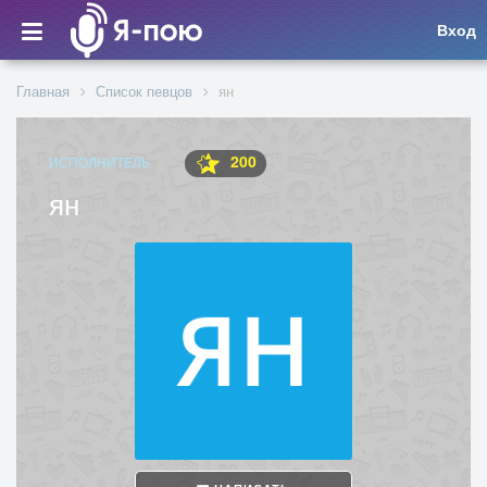
Вход
Главная
Список певцов
ян
200
ИСПОЛНИТЕЛЬ
ян