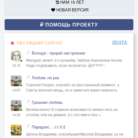
НАМ 15 ЛЕТ
НОВАЯ ВЕРСИЯ
ПОМОЩЬ ПРОЕКТУ
ЛЕНТА
ОБСУЖДАЮТ СЕЙЧАС
Володя - прораб настроения
Mangust, может и к лучшему. Завтра перезалью песню.
Надо подправить, если получится. 🤗💛💛💛✨
15:15
Любовь на раз
Сергеев Генрих, спасибо за пространный коммент, у
Светы конечно мощь, но и заметьте какая нежность
14:57
Грешная любовь
Великолепно! И главное всем вместе можно петь за
столом, или на диване, и с гостями и без +
14:52
Парадокс... ст.5.2
Шпень Владимир, спасибушки!Фролов Владимир, ну не