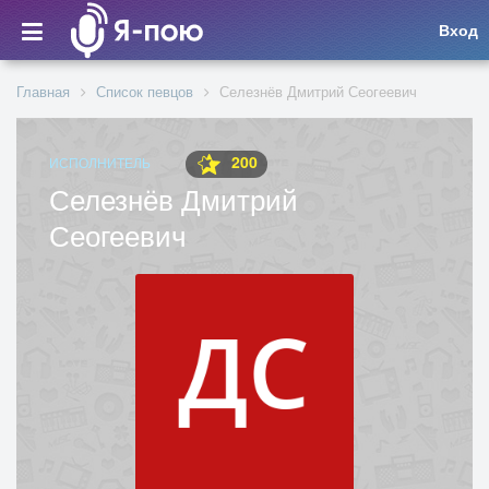
Вход
Главная
Список певцов
Селезнёв Дмитрий Сеогеевич
200
ИСПОЛНИТЕЛЬ
Селезнёв Дмитрий
Сеогеевич