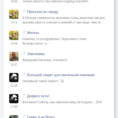
только,просто так совпало,подряд,спасибо!
13:24
Прогулка по городу
В Питере невероятно красивая осень,впрочем там все
красиво,просто осенью и зимойй я там чаще ,чем ле
13:14
Метель
Наконец то,поздравляю!:-)Красивые стихи
Володь,очень:-)+
13:09
Земляника
Фёдорова Наталья, спасибо!!!
12:27
Большой секрет для маленькой компании
Огромный такой секрет!.. 🤫
12:05
Доброго пути!
Вспомнил Светку, как сквозняк юбку ей поднял... 😘🌹
11:55
Гляжу я на Волгу