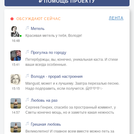
ПОМОЩЬ ПРОЕКТУ
ЛЕНТА
ОБСУЖДАЮТ СЕЙЧАС
Метель
Красивая метель у тебя, Володя!
16:48
Прогулка по городу
Петербуржцы, вы, конечно, уникальная каста. И стихи
ваши всегда особенные.
15:41
Володя - прораб настроения
Mangust, может и к лучшему. Завтра перезалью песню.
Надо подправить, если получится. 🤗💛💛💛✨
15:15
Любовь на раз
Сергеев Генрих, спасибо за пространный коммент, у
Светы конечно мощь, но и заметьте какая нежность
14:57
Грешная любовь
Великолепно! И главное всем вместе можно петь за