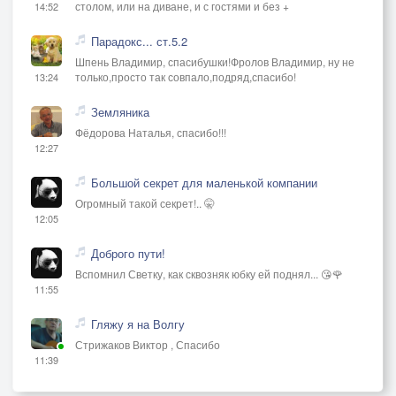
столом, или на диване, и с гостями и без +
14:52
Парадокс... ст.5.2
Шпень Владимир, спасибушки!Фролов Владимир, ну не
только,просто так совпало,подряд,спасибо!
13:24
Земляника
Фёдорова Наталья, спасибо!!!
12:27
Большой секрет для маленькой компании
Огромный такой секрет!.. 🤫
12:05
Доброго пути!
Вспомнил Светку, как сквозняк юбку ей поднял... 😘🌹
11:55
Гляжу я на Волгу
Стрижаков Виктор , Спасибо
11:39