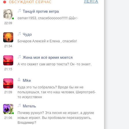
ЛЕНТА
ОБСУЖДАЮТ СЕЙЧАС
Танцуй против ветра
osman1953, спасибоооооо!!!!!!! 🤗👍✨
22:09
Чудо
Бочаров Алексей и Елена , спасибо!
21:34
Жена моя всё время моется
А что скажет сам автор текста? Он -то знает.
21:15
Mike
Куда это ты собралась? Вроде бы ии не
пользуешься, так что наш человек. Ширпотреб-
21:09
то искусственн
Метель
Почему рухнул? Эта песня не играет, а другие
новые играют. Вы пробовали перезагрузить,
21:06
Владимир?