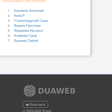
ПОЛЬЗОВАТЕЛИ ОНЛАЙН
Баскаков Анатолий
Анна Р.
Сталинградский Саша
Ванина Светлана
Фёдорова Наталья
Алимова Саша
Бувакин Сергей
Вконтакте
© 2009-2026 Я-пою