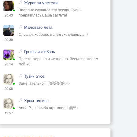
Журавли улетели
Впервые слушала эту песню. Очень
понравилась.Ваша заслуга!
20:43
Маловато лета
Слушал, хорошо, в след уходящему...+7
20:39
Грешная любовь
Просто, хорошо и жизненно. Всем соавторам
мой +6!
20:14
Тузик блюз
Замечательно!!!!! 👋👋👋👋✨✨
20:08
Храм тишины
Анна Р., спасибо огромное!!! 🤗💛✨
19:57