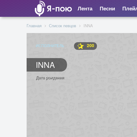
Лента
Песни
Плей
Главная
Список певцов
INNA
200
ИСПОЛНИТЕЛЬ
INNA
Дата рождения