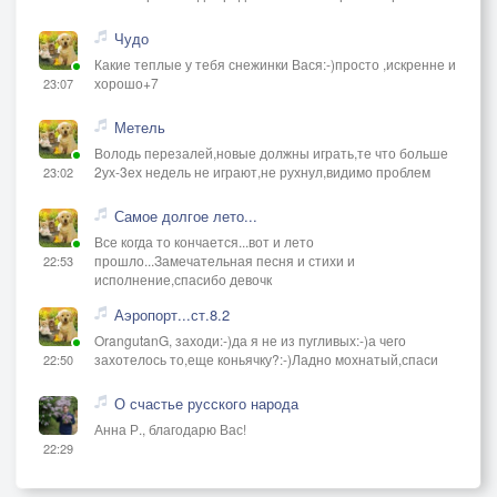
Чудо
Какие теплые у тебя снежинки Вася:-)просто ,искренне и
хорошо+7
23:07
Метель
Володь перезалей,новые должны играть,те что больше
2ух-3ех недель не играют,не рухнул,видимо проблем
23:02
Самое долгое лето...
Все когда то кончается...вот и лето
прошло...Замечательная песня и стихи и
22:53
исполнение,спасибо девочк
Аэропорт...ст.8.2
OrangutanG, заходи:-)да я не из пугливых:-)а чего
захотелось то,еще коньячку?:-)Ладно мохнатый,спаси
22:50
О счастье русского народа
Анна Р., благодарю Вас!
22:29