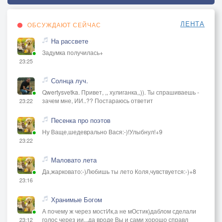
ЛЕНТА
ОБСУЖДАЮТ СЕЙЧАС
На рассвете
Задумка получилась+
23:25
Солнца луч.
Qwertysvetka. Привет, ,, хулиганка,,)). Ты спрашиваешь -
зачем мне, ИИ..?? Постараюсь ответит
23:22
Песенка про поэтов
Ну Ваще,шедеврально Вася:-)!Улыбнул!+9
23:22
Маловато лета
Да,жарковато:-)Любишь ты лето Коля,чувствуется:-)+8
23:16
Хранимые Богом
А почему ж через мостИк,а не мОстик)даблом сделали
голос через ии...да вроде Вы и сами хорошо справл
23:12